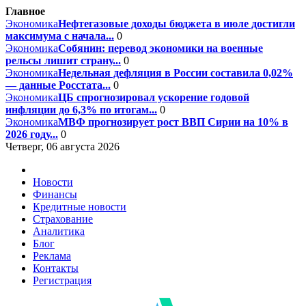
Главное
Экономика
Нефтегазовые доходы бюджета в июле достигли
максимума с начала...
0
Экономика
Собянин: перевод экономики на военные
рельсы лишит страну...
0
Экономика
Недельная дефляция в России составила 0,02%
— данные Росстата...
0
Экономика
ЦБ спрогнозировал ускорение годовой
инфляции до 6,3% по итогам...
0
Экономика
МВФ прогнозирует рост ВВП Сирии на 10% в
2026 году...
0
Четверг, 06 августа 2026
Новости
Финансы
Кредитные новости
Страхование
Аналитика
Блог
Реклама
Контакты
Регистрация