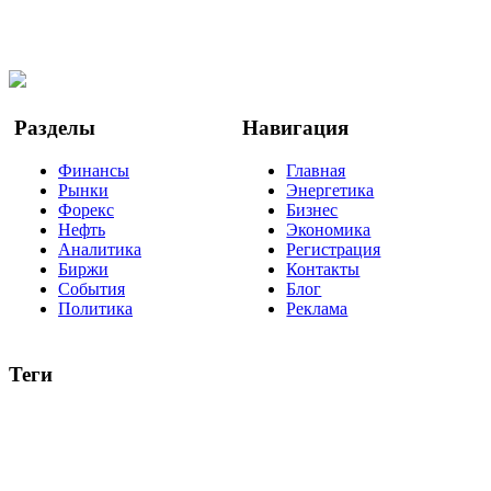
Мы в OK
Facebook
Twitter
YouTube
Google Новости
Разделы
Навигация
Финансы
Главная
Рынки
Энергетика
Форекс
Бизнес
Нефть
Экономика
Аналитика
Регистрация
Биржи
Контакты
События
Блог
Политика
Реклама
Теги
акции
биткоин
USD
рубль
крипторубль
кредит
ипотека
нефть
банки
прогнозы
рынки
brent
актив
недвижимость
ммвб
ПИФ
курс
евро
котировки
инвестиции
золото
доллар
биржа
индексы
сделка