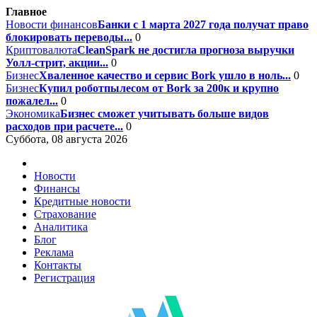
Главное
Новости финансов
Банки с 1 марта 2027 года получат право
блокировать переводы...
0
Криптовалюта
CleanSpark не достигла прогноза выручки
Уолл-стрит, акции...
0
Бизнес
Хваленное качество и сервис Bork ушло в ноль...
0
Бизнес
Купил роботпылесом от Bork за 200к и крупно
пожалел...
0
Экономика
Бизнес сможет учитывать больше видов
расходов при расчете...
0
Суббота, 08 августа 2026
Новости
Финансы
Кредитные новости
Страхование
Аналитика
Блог
Реклама
Контакты
Регистрация