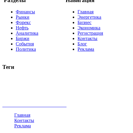
Разделы
Навигация
Финансы
Главная
Рынки
Энергетика
Форекс
Бизнес
Нефть
Экономика
Аналитика
Регистрация
Биржи
Контакты
События
Блог
Политика
Реклама
Теги
акции
биткоин
USD
рубль
крипторубль
кредит
ипотека
нефть
банки
прогнозы
рынки
brent
актив
недвижимость
ммвб
ПИФ
курс
евро
котировки
инвестиции
золото
доллар
биржа
индексы
сделка
криптовалюта
памп
брокер
все теги
Главная
Контакты
Реклама