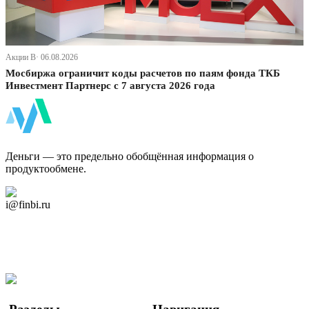
Акции В· 06.08.2026
Мосбиржа ограничит коды расчетов по паям фонда ТКБ
Инвестмент Партнерс с 7 августа 2026 года
ФинБи
Деньги — это предельно обобщённая информация о
продуктообмене.
Дзен Канал
i@finbi.ru
@finbi1
Мы в OK
Facebook
Twitter
YouTube
Google Новости