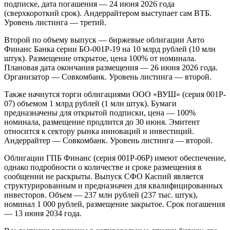
подписке, дата погашения — 24 июня 2026 года
(сверхкороткий срок). Андеррайтером выступает сам ВТБ.
Уровень листинга — третий.
Второй по объему выпуск — биржевые облигации Авто
Финанс Банка серии БО-001Р-19 на 10 млрд рублей (10 млн
штук). Размещение открытое, цена 100% от номинала.
Плановая дата окончания размещения — 26 июня 2026 года.
Организатор — Совкомбанк. Уровень листинга — второй.
Также начнутся торги облигациями ООО «ВУШ» (серия 001P-
07) объемом 1 млрд рублей (1 млн штук). Бумаги
предназначены для открытой подписки, цена — 100%
номинала, размещение продлится до 30 июня. Эмитент
относится к сектору рынка инноваций и инвестиций.
Андеррайтер — Совкомбанк. Уровень листинга — второй.
Облигации ГПБ Финанс (серия 001Р-06Р) имеют обеспечение,
однако подробности о количестве и сроке размещения в
сообщении не раскрыты. Выпуск СФО Каспий является
структурированным и предназначен для квалифицированных
инвесторов. Объем — 237 млн рублей (237 тыс. штук),
номинал 1 000 рублей, размещение закрытое. Срок погашения
— 13 июня 2034 года.