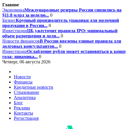
Главное
Экономика
Международные резервы России снизились на
$11,8 млрд за неделю...
0
Бизнес
Крупный производитель упаковки для молочной
продукции в России...
0
Инвестиции
ЦБ ужесточит правила IPO: минимальный
объем размещения и доля...
0
Новости финансов
В России введены единые правила для
долговых консультантов...
0
Инвестиции
Ослабление рубля может остановиться к концу
года: динамика...
0
Четверг, 06 августа 2026
Новости
Финансы
Кредитные новости
Страхование
Аналитика
Блог
Реклама
Контакты
Регистрация