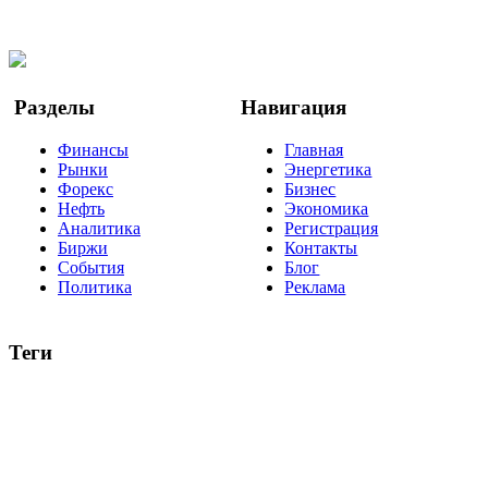
Facebook
Twitter
YouTube
Google Новости
Разделы
Навигация
Финансы
Главная
Рынки
Энергетика
Форекс
Бизнес
Нефть
Экономика
Аналитика
Регистрация
Биржи
Контакты
События
Блог
Политика
Реклама
Теги
акции
биткоин
USD
рубль
крипторубль
кредит
ипотека
нефть
банки
прогнозы
рынки
brent
актив
недвижимость
ммвб
ПИФ
курс
евро
котировки
инвестиции
золото
доллар
биржа
индексы
сделка
криптовалюта
памп
брокер