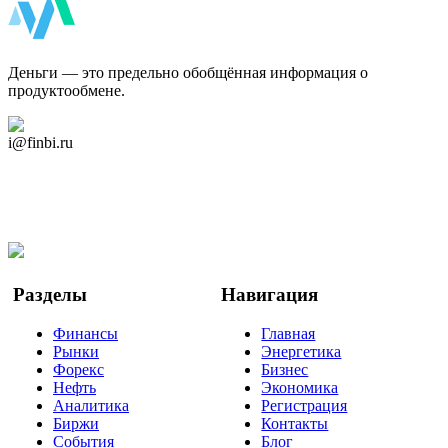
ФинБи
Деньги — это предельно обобщённая информация о
продуктообмене.
Дзен Канал
i@finbi.ru
@finbi1
Мы в OK
Facebook
Twitter
YouTube
Google Новости
Разделы
Навигация
Финансы
Главная
Рынки
Энергетика
Форекс
Бизнес
Нефть
Экономика
Аналитика
Регистрация
Биржи
Контакты
События
Блог