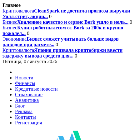
Главное
Криптовалюта
CleanSpark не достигла прогноза выручки
Уолл-стрит, акции...
0
Бизнес
Хваленное качество и сервис Bork ушло в ноль...
0
Бизнес
Купил роботпылесом от Bork за 200к и крупно
пожалел...
0
Экономика
Бизнес сможет учитывать больше видов
расходов при расчете...
0
Криптовалюта
Япония призвала криптобиржи ввести
задержку вывода средств для...
0
Пятница, 07 августа 2026
Новости
Финансы
Кредитные новости
Страхование
Аналитика
Блог
Реклама
Контакты
Регистрация