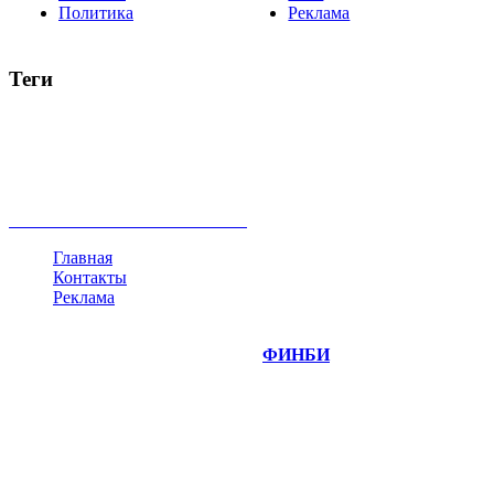
Политика
Реклама
Теги
акции
биткоин
USD
рубль
крипторубль
кредит
ипотека
нефть
банки
прогнозы
рынки
brent
актив
недвижимость
ммвб
ПИФ
курс
евро
котировки
инвестиции
золото
доллар
биржа
индексы
сделка
криптовалюта
памп
брокер
все теги
Главная
Контакты
Реклама
©
Copyright 2014-2026 Портал "
ФИНБИ
.РУ"
- новости
финансовых рынков.