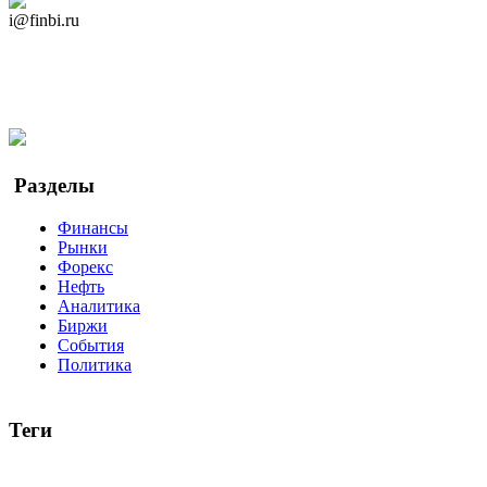
Дзен Канал
i@finbi.ru
@finbi1
Мы в OK
Facebook
Twitter
YouTube
Google Новости
Разделы
Финансы
Рынки
Форекс
Нефть
Аналитика
Биржи
События
Политика
Теги
акции
биткоин
USD
рубль
крипторубль
кредит
ипотека