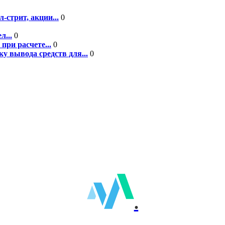
-стрит, акции...
0
л...
0
при расчете...
0
у вывода средств для...
0
.