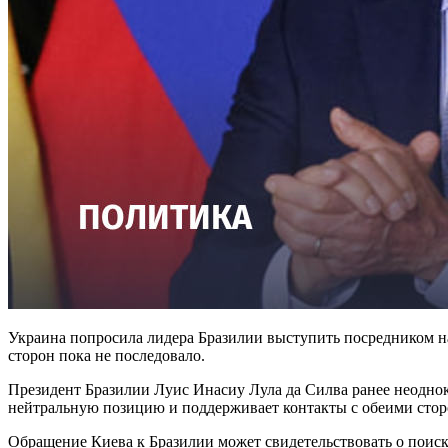
Украина попросила лидера Бразилии выступить посредником на
сторон пока не последовало.
Президент Бразилии Луис Инасиу Лула да Силва ранее неоднок
нейтральную позицию и поддерживает контакты с обеими стор
Обращение Киева к Бразилии может свидетельствовать о поиске