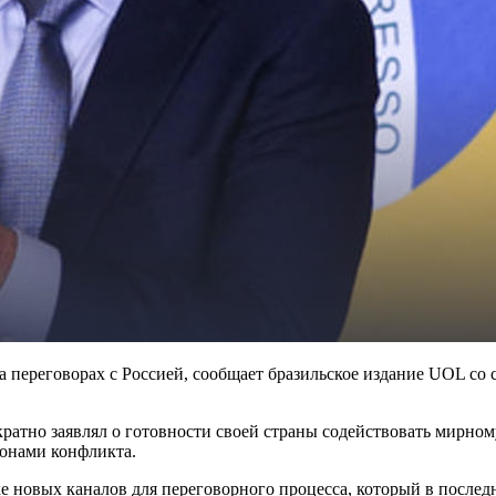
 переговорах с Россией, сообщает бразильское издание UOL со
ратно заявлял о готовности своей страны содействовать мирно
онами конфликта.
 новых каналов для переговорного процесса, который в последн