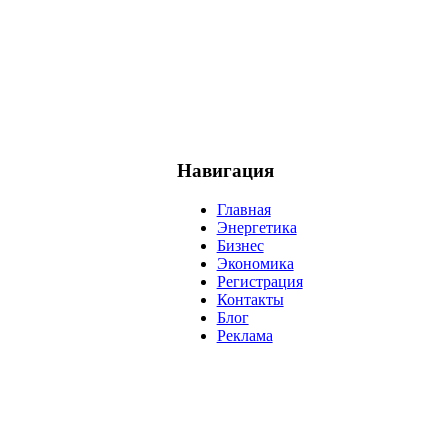
Навигация
Главная
Энергетика
Бизнес
Экономика
Регистрация
Контакты
Блог
Реклама
нефть
банки
прогнозы
рынки
brent
актив
недвижимость