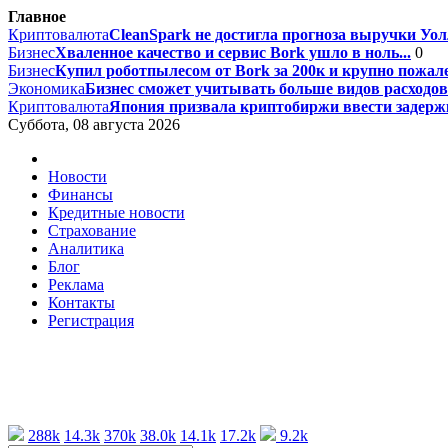
Главное
Криптовалюта
CleanSpark не достигла прогноза выручки Уолл
Бизнес
Хваленное качество и сервис Bork ушло в ноль...
0
Бизнес
Купил роботпылесом от Bork за 200к и крупно пожале
Экономика
Бизнес сможет учитывать больше видов расходов 
Криптовалюта
Япония призвала криптобиржи ввести задержк
Суббота, 08 августа 2026
Новости
Финансы
Кредитные новости
Страхование
Аналитика
Блог
Реклама
Контакты
Регистрация
288k
14.3k
370k
38.0k
14.1k
17.2k
9.2k