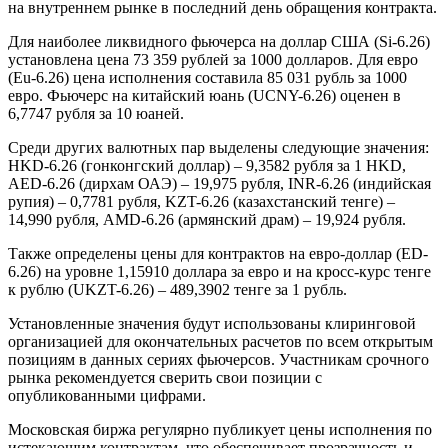
на внутреннем рынке в последний день обращения контракта.
Для наиболее ликвидного фьючерса на доллар США (Si-6.26)
установлена цена 73 359 рублей за 1000 долларов. Для евро
(Eu-6.26) цена исполнения составила 85 031 рубль за 1000
евро. Фьючерс на китайский юань (UCNY-6.26) оценен в
6,7747 рубля за 10 юаней.
Среди других валютных пар выделены следующие значения:
HKD-6.26 (гонконгский доллар) – 9,3582 рубля за 1 HKD,
AED-6.26 (дирхам ОАЭ) – 19,975 рубля, INR-6.26 (индийская
рупия) – 0,7781 рубля, KZT-6.26 (казахстанский тенге) –
14,990 рубля, AMD-6.26 (армянский драм) – 19,924 рубля.
Также определены цены для контрактов на евро-доллар (ED-
6.26) на уровне 1,15910 доллара за евро и на кросс-курс тенге
к рублю (UKZT-6.26) – 489,3902 тенге за 1 рубль.
Установленные значения будут использованы клиринговой
организацией для окончательных расчетов по всем открытым
позициям в данных сериях фьючерсов. Участникам срочного
рынка рекомендуется сверить свои позиции с
опубликованными цифрами.
Московская биржа регулярно публикует цены исполнения по
истекающим контрактам, что обеспечивает прозрачность и