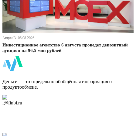
Акции В· 06.08.2026
Инвестиционное агентство 6 августа проведет депозитный
аукцион на 96,5 млн рублей
ФинБи
Деньги — это предельно обобщённая информация о
продуктообмене.
Дзен Канал
i@finbi.ru
@finbi1
Мы в OK
Facebook
Twitter
YouTube
Google Новости