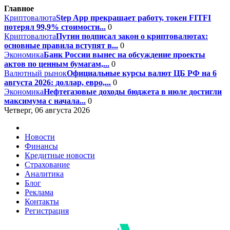
Главное
Криптовалюта
Step App прекращает работу, токен FITFI
потерял 99,9% стоимости...
0
Криптовалюта
Путин подписал закон о криптовалютах:
основные правила вступят в...
0
Экономика
Банк России вынес на обсуждение проекты
актов по ценным бумагам,...
0
Валютный рынок
Официальные курсы валют ЦБ РФ на 6
августа 2026: доллар, евро,...
0
Экономика
Нефтегазовые доходы бюджета в июле достигли
максимума с начала...
0
Четверг, 06 августа 2026
Новости
Финансы
Кредитные новости
Страхование
Аналитика
Блог
Реклама
Контакты
Регистрация