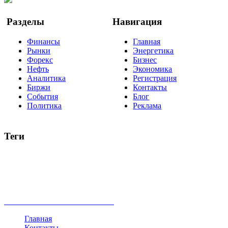
Разделы
Навигация
Финансы
Главная
Рынки
Энергетика
Форекс
Бизнес
Нефть
Экономика
Аналитика
Регистрация
Биржи
Контакты
События
Блог
Политика
Реклама
Теги
акции
биткоин
USD
рубль
крипторубль
кредит
ипотека
нефть
банки
прогнозы
рынки
brent
актив
недвижимость
ммвб
ПИФ
курс
евро
котировки
инвестиции
золото
доллар
биржа
индексы
сделка
криптовалюта
памп
брокер
все теги
Главная
Контакты