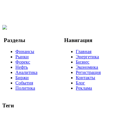
@finbi1
Мы в OK
Facebook
Twitter
YouTube
Google Новости
Разделы
Навигация
Финансы
Главная
Рынки
Энергетика
Форекс
Бизнес
Нефть
Экономика
Аналитика
Регистрация
Биржи
Контакты
События
Блог
Политика
Реклама
Теги
акции
биткоин
USD
рубль
крипторубль
кредит
ипотека
нефть
банки
прогнозы
рынки
brent
актив
недвижимость
ммвб
ПИФ
курс
евро
котировки