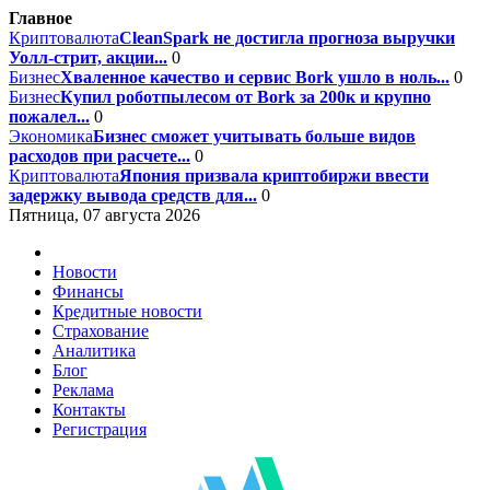
Главное
Криптовалюта
CleanSpark не достигла прогноза выручки
Уолл-стрит, акции...
0
Бизнес
Хваленное качество и сервис Bork ушло в ноль...
0
Бизнес
Купил роботпылесом от Bork за 200к и крупно
пожалел...
0
Экономика
Бизнес сможет учитывать больше видов
расходов при расчете...
0
Криптовалюта
Япония призвала криптобиржи ввести
задержку вывода средств для...
0
Пятница, 07 августа 2026
Новости
Финансы
Кредитные новости
Страхование
Аналитика
Блог
Реклама
Контакты
Регистрация