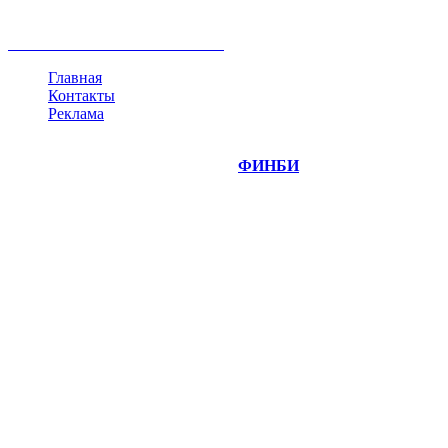
инвестиции
золото
доллар
биржа
индексы
сделка
криптовалюта
памп
брокер
все теги
Главная
Контакты
Реклама
©
Copyright 2014-2026 Портал "
ФИНБИ
.РУ"
- новости
финансовых рынков.