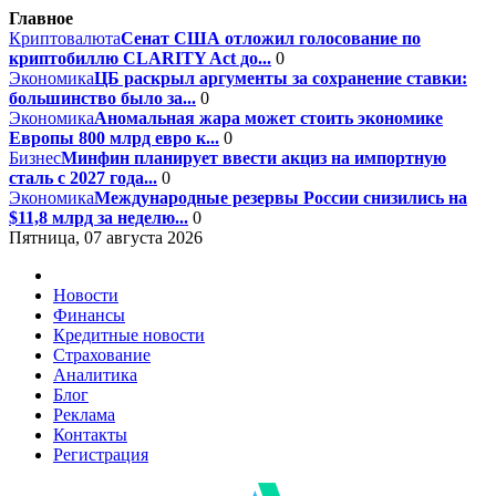
Главное
Криптовалюта
Сенат США отложил голосование по
криптобиллю CLARITY Act до...
0
Экономика
ЦБ раскрыл аргументы за сохранение ставки:
большинство было за...
0
Экономика
Аномальная жара может стоить экономике
Европы 800 млрд евро к...
0
Бизнес
Минфин планирует ввести акциз на импортную
сталь с 2027 года...
0
Экономика
Международные резервы России снизились на
$11,8 млрд за неделю...
0
Пятница, 07 августа 2026
Новости
Финансы
Кредитные новости
Страхование
Аналитика
Блог
Реклама
Контакты
Регистрация