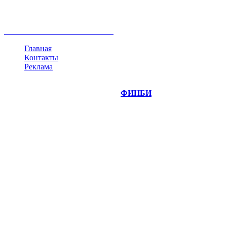
недвижимость
ммвб
ПИФ
курс
евро
котировки
инвестиции
золото
доллар
биржа
индексы
сделка
криптовалюта
памп
брокер
все теги
Главная
Контакты
Реклама
©
Copyright 2014-2026 Портал "
ФИНБИ
.РУ"
- новости
финансовых рынков.