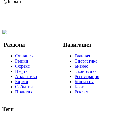
i@finbi.ru
@finbi1
Мы в OK
Facebook
Twitter
YouTube
Google Новости
Разделы
Навигация
Финансы
Главная
Рынки
Энергетика
Форекс
Бизнес
Нефть
Экономика
Аналитика
Регистрация
Биржи
Контакты
События
Блог
Политика
Реклама
Теги
акции
биткоин
USD
рубль
крипторубль
кредит
ипотека
нефть
банки
прогнозы
рынки
brent
актив