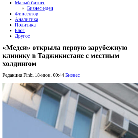
Малый бизнес
Бизнес-идеи
Финсектор
Аналитика
Политика
Блог
Другое
«Медси» открыла первую зарубежную
клинику в Таджикистане с местным
холдингом
Редакция Finbi
18-июн, 00:44
Бизнес