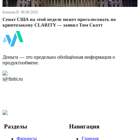
Биткоин В· 06.08.2026
Сенат США на этой неделе может проголосовать по
криптозакону CLARITY — заявил Тим Скотт
ФинБи
Деньги — это предельно обобщённая информация о
продуктообмене.
Дзен Канал
i@finbi.ru
@finbi1
Мы в OK
Facebook
Twitter
YouTube
Google Новости
Разделы
Навигация
Финансы
Главная