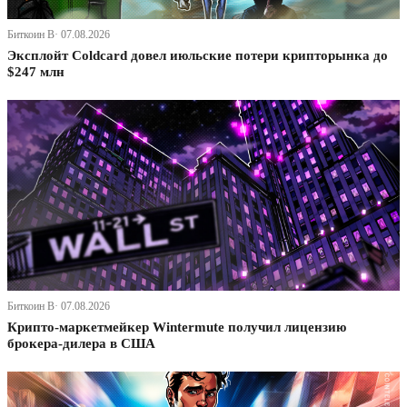
Биткоин В· 07.08.2026
Эксплойт Coldcard довел июльские потери крипторынка до
$247 млн
Биткоин В· 07.08.2026
Крипто-маркетмейкер Wintermute получил лицензию
брокера-дилера в США