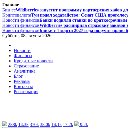
Главное
Бизнес
Wildberries запустит программу партнерских хабов дл
Криптовалюта
Тун подал ходатайство: Сенат США проголосу
Новости финансов
Банки подняли ставки по краткосрочным 
Новости финансов
Wildberries расширила страховку заказов н
Новости финансов
Банки с 1 марта 2027 года получат право 
Суббота, 08 августа 2026
Новости
Финансы
Кредитные новости
Страхование
Аналитика
Блог
Реклама
Контакты
Регистрация
288k
14.3k
370k
38.0k
14.1k
17.2k
9.2k