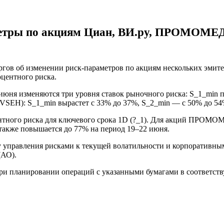
метры по акциям Циан, ВИ.ру, ПРОМОМЕД
ргов об изменении риск-параметров по акциям нескольких эмит
оцентного риска.
ня изменяются три уровня ставок рыночного риска: S_1_min п
VSEH): S_1_min вырастет с 33% до 37%, S_2_min — с 50% до 54
нтного риска для ключевого срока 1D (?_1). Для акций ПРОМО
также повышается до 77% на период 19–22 июня.
 управления рисками к текущей волатильности и корпоративным
(АО).
при планировании операций с указанными бумагами в соответст