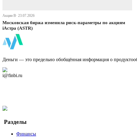
Акции В· 23.07.2026
Московская биржа изменила риск-параметры по акциям
iАстра (ASTR)
ФинБи
Деньги — это предельно обобщённая информация о продуктоо
Дзен Канал
i@finbi.ru
@finbi1
Мы в OK
Facebook
Twitter
YouTube
Google Новости
Разделы
Финансы