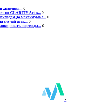
я хранения...
0
ет по CLARITY Act в...
0
вкладам до максимума с...
0
а случай атак...
0
блокировать переводы...
0
.