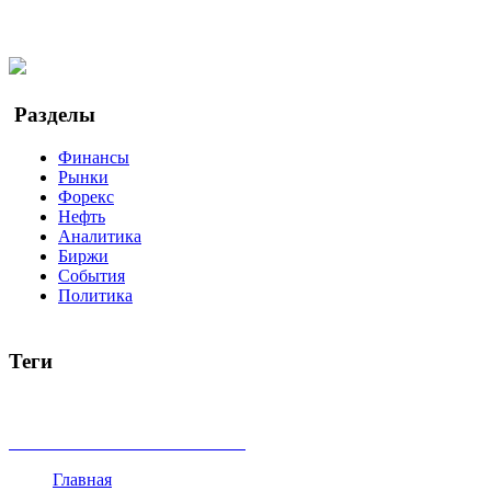
Facebook
Twitter
YouTube
Google Новости
Разделы
Финансы
Рынки
Форекс
Нефть
Аналитика
Биржи
События
Политика
Теги
акции
биткоин
USD
рубль
крипторубль
кредит
ипотека
доллар
биржа
индексы
сделка
криптовалюта
памп
броке
все теги
Главная