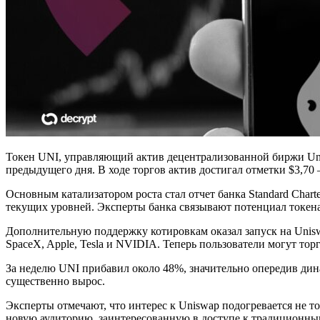
Токен UNI, управляющий актив децентрализованной биржи Unis
предыдущего дня. В ходе торгов актив достигал отметки $3,70
Основным катализатором роста стал отчет банка Standard Charte
текущих уровней. Эксперты банка связывают потенциал токен
Дополнительную поддержку котировкам оказал запуск на Uni
SpaceX, Apple, Tesla и NVIDIA. Теперь пользователи могут то
За неделю UNI прибавил около 48%, значительно опередив дин
существенно вырос.
Эксперты отмечают, что интерес к Uniswap подогревается не 
новую аудиторию, заинтересованную в доступе к традиционным