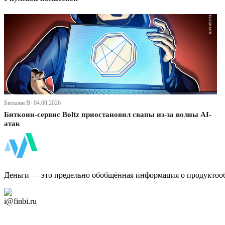
Биткоин В· 04.08.2026
Биткоин-сервис Boltz приостановил свапы из-за волны AI-
атак
ФинБи
Деньги — это предельно обобщённая информация о продуктоо
Дзен Канал
i@finbi.ru
@finbi1
Мы в OK