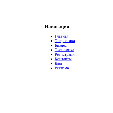
Навигация
Главная
Энергетика
Бизнес
Экономика
Регистрация
Контакты
Блог
Реклама
нефть
банки
прогнозы
рынки
brent
актив
недвижимость
р