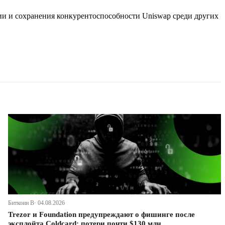
рии и сохранения конкурентоспособности Uniswap среди других
Биткоин В· 04.08.2026
Trezor и Foundation предупреждают о фишинге после
эксплойта Coldcard: потери почти $130 млн