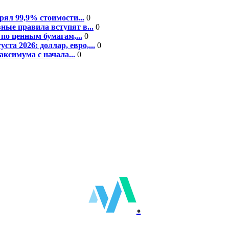
рял 99,9% стоимости...
0
ные правила вступят в...
0
по ценным бумагам,...
0
а 2026: доллар, евро,...
0
ксимума с начала...
0
.