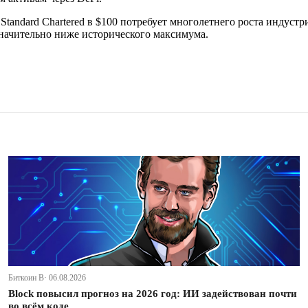
tandard Chartered в $100 потребует многолетнего роста индуст
начительно ниже исторического максимума.
Биткоин В· 06.08.2026
Block повысил прогноз на 2026 год: ИИ задействован почти
во всём коде