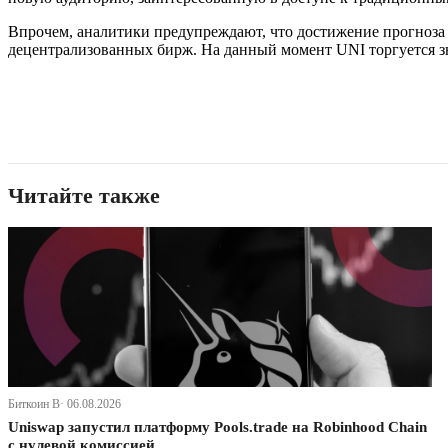
Впрочем, аналитики предупреждают, что достижение прогноза S
децентрализованных бирж. На данный момент UNI торгуется з
Читайте также
Биткоин В· 06.08.2026
Uniswap запустил платформу Pools.trade на Robinhood Chain
с нулевой комиссией