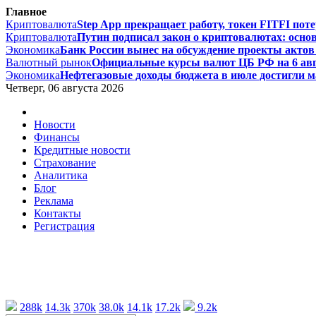
Главное
Криптовалюта
Step App прекращает работу, токен FITFI поте
Криптовалюта
Путин подписал закон о криптовалютах: основ
Экономика
Банк России вынес на обсуждение проекты актов 
Валютный рынок
Официальные курсы валют ЦБ РФ на 6 август
Экономика
Нефтегазовые доходы бюджета в июле достигли ма
Четверг, 06 августа 2026
Новости
Финансы
Кредитные новости
Страхование
Аналитика
Блог
Реклама
Контакты
Регистрация
288k
14.3k
370k
38.0k
14.1k
17.2k
9.2k