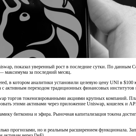
wap, показал уверенный рост в последние сутки. По данным Coi
 — максимума за последний месяц.
red, в котором аналитики установили целевую цену UNI в $100 к 
а с активным переходом традиционных финансовых институтов 
swap торгов токенизированными акциями крупных компаний. Пл
рговать этими активами через приложение Uniswap, кошелек и API
амику биткоина и эфира. Рыночная капитализация токена достиг
только прогнозами, но и реальным расширением функционала. З
 активам через DeFi.