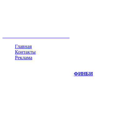
акции
биткоин
USD
рубль
крипторубль
кредит
ипотека
нефть
банки
прогнозы
рынки
brent
актив
недвижимость
ммвб
ПИФ
курс
евро
котировки
инвестиции
золото
доллар
биржа
индексы
сделка
криптовалюта
памп
брокер
все теги
Главная
Контакты
Реклама
©
Copyright 2014-2026 Портал "
ФИНБИ
.РУ"
- новости
финансовых рынков.