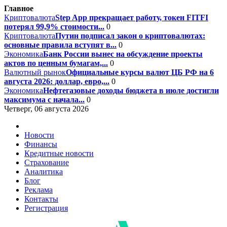
Главное
Криптовалюта
Step App прекращает работу, токен FITFI
потерял 99,9% стоимости...
0
Криптовалюта
Путин подписал закон о криптовалютах:
основные правила вступят в...
0
Экономика
Банк России вынес на обсуждение проекты
актов по ценным бумагам,...
0
Валютный рынок
Официальные курсы валют ЦБ РФ на 6
августа 2026: доллар, евро,...
0
Экономика
Нефтегазовые доходы бюджета в июле достигли
максимума с начала...
0
Четверг, 06 августа 2026
Новости
Финансы
Кредитные новости
Страхование
Аналитика
Блог
Реклама
Контакты
Регистрация