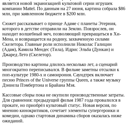
является новой экранизацией культовой серии игрушек
компании Mattel. По данным на 27 июня, картина собрала $86
млн, при заявленном бюджете в $200 млн.
Сюжет рассказывает о принце Адаме с планеты Этерния,
которого в детстве отправили на Землю. Повзрослев, он
находит волшебный меч, позволяющий превращаться в Хи-
Мена, и возвращается на родину, захваченную силами
Скелетора. Главные роли исполнили Николас Галицин
(Адам), Камила Мендес (Тила), Идрис Эльба (Дункан) и
Джаред Лето (Скелетор).
Производство картины длилось несколько лет, а сценарий
многократно переписывался. В фильме заметны отсылки к
поп-культуре 1980-х и самоирония. Саундтрек включает
песню Princes of the Universe группы Queen, а также музыку
Дэниела Пэмбертона и Брайана Мэя.
Кассовые сборы пока не окупили производственные затраты.
Для сравнения: предыдущий фильм 1987 года провалился в
прокате, но приобрёл культовый статус. Новая версия, по
мнению кинокритиков, сочетает элементы супергероики и
комедии, однако стартовая динамика сборов оказалась ниже
ожиданий.