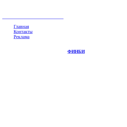
недвижимость
ммвб
ПИФ
курс
евро
котировки
инвестиции
золото
доллар
биржа
индексы
сделка
криптовалюта
памп
брокер
все теги
Главная
Контакты
Реклама
©
Copyright 2014-2026 Портал "
ФИНБИ
.РУ"
- новости
финансовых рынков.