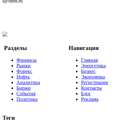
i@finbi.ru
@finbi1
Мы в OK
Facebook
Twitter
YouTube
Google Новости
Разделы
Навигация
Финансы
Главная
Рынки
Энергетика
Форекс
Бизнес
Нефть
Экономика
Аналитика
Регистрация
Биржи
Контакты
События
Блог
Политика
Реклама
Теги
акции
биткоин
USD
рубль
крипторубль
кредит
ипотека
нефть
банки
прогнозы
рынки
brent
актив