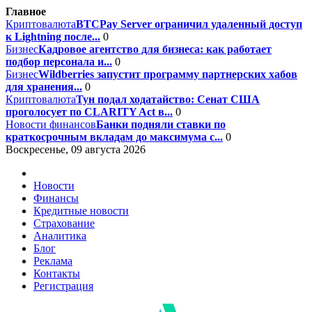
Главное
Криптовалюта
BTCPay Server ограничил удаленный доступ
к Lightning после...
0
Бизнес
Кадровое агентство для бизнеса: как работает
подбор персонала и...
0
Бизнес
Wildberries запустит программу партнерских хабов
для хранения...
0
Криптовалюта
Тун подал ходатайство: Сенат США
проголосует по CLARITY Act в...
0
Новости финансов
Банки подняли ставки по
краткосрочным вкладам до максимума с...
0
Воскресенье, 09 августа 2026
Новости
Финансы
Кредитные новости
Страхование
Аналитика
Блог
Реклама
Контакты
Регистрация