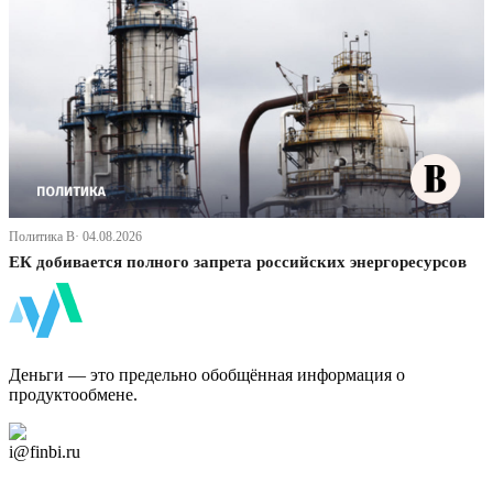
Политика В· 04.08.2026
ЕК добивается полного запрета российских энергоресурсов
ФинБи
Деньги — это предельно обобщённая информация о
продуктообмене.
Дзен Канал
i@finbi.ru
@finbi1
Мы в OK