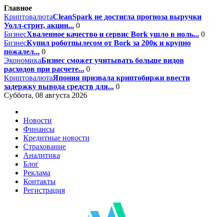
Главное
Криптовалюта
CleanSpark не достигла прогноза выручки
Уолл-стрит, акции...
0
Бизнес
Хваленное качество и сервис Bork ушло в ноль...
0
Бизнес
Купил роботпылесом от Bork за 200к и крупно
пожалел...
0
Экономика
Бизнес сможет учитывать больше видов
расходов при расчете...
0
Криптовалюта
Япония призвала криптобиржи ввести
задержку вывода средств для...
0
Суббота, 08 августа 2026
Новости
Финансы
Кредитные новости
Страхование
Аналитика
Блог
Реклама
Контакты
Регистрация