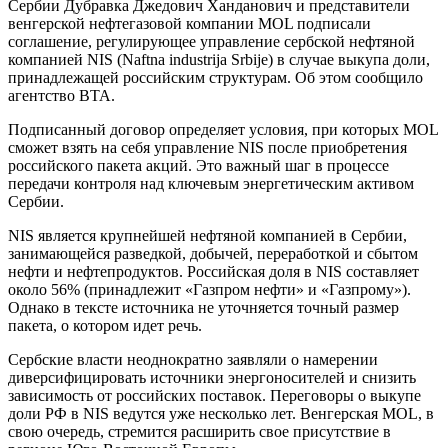
Сербии Дубравка Джедович Ханданович и представители
венгерской нефтегазовой компании MOL подписали
соглашение, регулирующее управление сербской нефтяной
компанией NIS (Naftna industrija Srbije) в случае выкупа доли,
принадлежащей российским структурам. Об этом сообщило
агентство BTA.
Подписанный договор определяет условия, при которых MOL
сможет взять на себя управление NIS после приобретения
российского пакета акций. Это важный шаг в процессе
передачи контроля над ключевым энергетическим активом
Сербии.
NIS является крупнейшей нефтяной компанией в Сербии,
занимающейся разведкой, добычей, переработкой и сбытом
нефти и нефтепродуктов. Российская доля в NIS составляет
около 56% (принадлежит «Газпром нефти» и «Газпрому»).
Однако в тексте источника не уточняется точный размер
пакета, о котором идет речь.
Сербские власти неоднократно заявляли о намерении
диверсифицировать источники энергоносителей и снизить
зависимость от российских поставок. Переговоры о выкупе
доли РФ в NIS ведутся уже несколько лет. Венгерская MOL, в
свою очередь, стремится расширить свое присутствие в