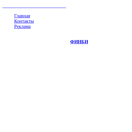
криптовалюта
памп
брокер
все теги
Главная
Контакты
Реклама
©
Copyright 2014-2026 Портал "
ФИНБИ
.РУ"
- новости
финансовых рынков.