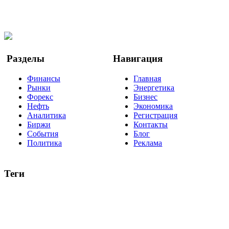
Facebook
Twitter
YouTube
Google Новости
Разделы
Навигация
Финансы
Главная
Рынки
Энергетика
Форекс
Бизнес
Нефть
Экономика
Аналитика
Регистрация
Биржи
Контакты
События
Блог
Политика
Реклама
Теги
акции
биткоин
USD
рубль
крипторубль
кредит
ипотека
нефть
банки
прогнозы
рынки
brent
актив
недвижимость
ммвб
ПИФ
курс
евро
котировки
инвестиции
золото
доллар
биржа
индексы
сделка