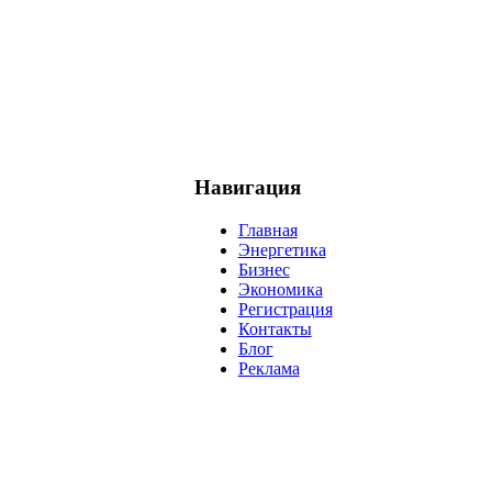
Навигация
Главная
Энергетика
Бизнес
Экономика
Регистрация
Контакты
Блог
Реклама
нефть
банки
прогнозы
рынки
brent
актив
недвижимость