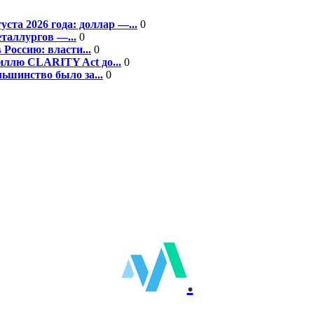
та 2026 года: доллар —...
0
еталлургов —...
0
Россию: власти...
0
ллю CLARITY Act до...
0
ьшинство было за...
0
.