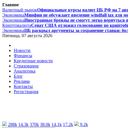
Главное
Валютный рынок
Официальные курсы валют ЦБ РФ на 7 авгус
Экономика
Минфин не обсуждает введение windfall tax для м
Экономика
Иностранные бренды не смогут легко вернуться в 
Криптовалюта
Сенат США отложил голосование по криптоби
Экономика
ЦБ раскрыл аргументы за сохранение ставки: бол
Пятница, 07 августа 2026
Новости
Финансы
Кредитные новости
Страхование
Аналитика
Блог
Реклама
Контакты
Регистрация
288k
14.3k
370k
38.0k
14.1k
17.2k
9.2k