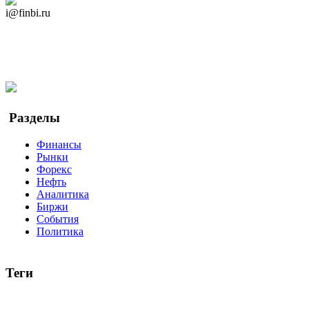
Дзен Канал
i@finbi.ru
@finbi1
Мы в OK
Facebook
Twitter
YouTube
Google Новости
Разделы
Финансы
Рынки
Форекс
Нефть
Аналитика
Биржи
События
Политика
Теги
акции
биткоин
USD
рубль
крипторубль
кредит
ипотека