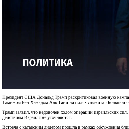
Президент США Дональд Трамп раскритиковал военную кампани
Тамимом Бен Хамадом Аль Тани на полях саммита «Большой се
Трамп заявил, что недоволен ходом операции израильских сил
действиям Израиля не уточняются.
Встреча с катарским лидером прошла в рамках обсуждения бл