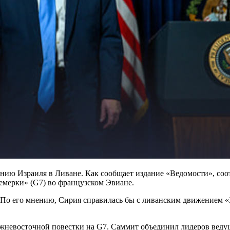
ю Израиля в Ливане. Как сообщает издание «Ведомости», соотв
мерки» (G7) во французском Эвиане.
. По его мнению, Сирия справилась бы с ливанским движением «
ижневосточной повестки на G7. Саммит объединил лидеров веду