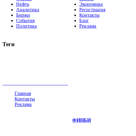
Нефть
Экономика
Аналитика
Регистрация
Биржи
Контакты
События
Блог
Политика
Реклама
Теги
акции
биткоин
USD
рубль
крипторубль
кредит
ипотека
нефть
банки
прогнозы
рынки
brent
актив
недвижимость
ммвб
ПИФ
курс
евро
котировки
инвестиции
золото
доллар
биржа
индексы
сделка
криптовалюта
памп
брокер
все теги
Главная
Контакты
Реклама
©
Copyright 2014-2026 Портал "
ФИНБИ
.РУ"
- новости
финансовых рынков.