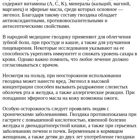
содержит витамины (A, C, K), минералы (кальций, магний,
марганец) и эфирные масла, среди которых основное —
эвгенол. Благодаря такому составу гвоздика обладает
антиоксидантными, противовоспалительными и
антисептическими свойствами.
В народной медицине гвоздику применяют для облегчения
зубной боли, при простуде и кашле, а также для улучшения
пищеварения. Некоторые исследования указывают на ее
способность укреплять иммунитет и снижать уровень сахара в
крови. Однако важно помнить, что любое лечение должно
согласовываться с врачом.
Несмотря на пользу, при неосторожном использовании
гвоздика может нанести вред. Эвгенол в высокой
концентрации способен вызывать раздражение слизистых
оболочек рта и желудка, а также аллергические реакции. При
попадании эфирного масла на кожу возможны ожоги.
Особую осторожность следует проявлять людям с
хроническими заболеваниями. Гвоздика противопоказана при
гастрите с повышенной кислотностью, язвенной болезни
желудка и двенадцатиперстной кишки, а также при серьезных
заболеваниях печени и почек. Беременным и кормящим
женщинам, а также детям до двух лет употребление гвоздики