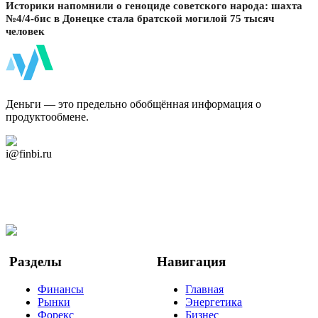
Историки напомнили о геноциде советского народа: шахта
№4/4-бис в Донецке стала братской могилой 75 тысяч
человек
ФинБи
Деньги — это предельно обобщённая информация о
продуктообмене.
Дзен Канал
i@finbi.ru
@finbi1
Мы в OK
Facebook
Twitter
YouTube
Google Новости
Разделы
Навигация
Финансы
Главная
Рынки
Энергетика
Форекс
Бизнес