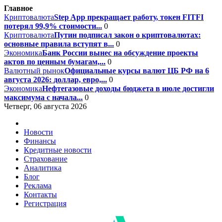
Главное
Криптовалюта
Step App прекращает работу, токен FITFI
потерял 99,9% стоимости...
0
Криптовалюта
Путин подписал закон о криптовалютах:
основные правила вступят в...
0
Экономика
Банк России вынес на обсуждение проекты
актов по ценным бумагам,...
0
Валютный рынок
Официальные курсы валют ЦБ РФ на 6
августа 2026: доллар, евро,...
0
Экономика
Нефтегазовые доходы бюджета в июле достигли
максимума с начала...
0
Четверг, 06 августа 2026
Новости
Финансы
Кредитные новости
Страхование
Аналитика
Блог
Реклама
Контакты
Регистрация