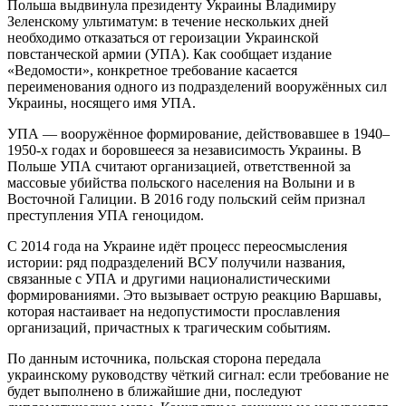
Польша выдвинула президенту Украины Владимиру
Зеленскому ультиматум: в течение нескольких дней
необходимо отказаться от героизации Украинской
повстанческой армии (УПА). Как сообщает издание
«Ведомости», конкретное требование касается
переименования одного из подразделений вооружённых сил
Украины, носящего имя УПА.
УПА — вооружённое формирование, действовавшее в 1940–
1950-х годах и боровшееся за независимость Украины. В
Польше УПА считают организацией, ответственной за
массовые убийства польского населения на Волыни и в
Восточной Галиции. В 2016 году польский сейм признал
преступления УПА геноцидом.
С 2014 года на Украине идёт процесс переосмысления
истории: ряд подразделений ВСУ получили названия,
связанные с УПА и другими националистическими
формированиями. Это вызывает острую реакцию Варшавы,
которая настаивает на недопустимости прославления
организаций, причастных к трагическим событиям.
По данным источника, польская сторона передала
украинскому руководству чёткий сигнал: если требование не
будет выполнено в ближайшие дни, последуют