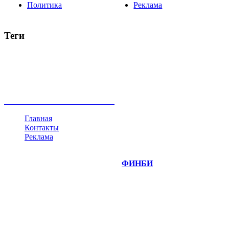
Политика
Реклама
Теги
акции
биткоин
USD
рубль
крипторубль
кредит
ипотека
нефть
банки
прогнозы
рынки
brent
актив
недвижимость
ммвб
ПИФ
курс
евро
котировки
инвестиции
золото
доллар
биржа
индексы
сделка
криптовалюта
памп
брокер
все теги
Главная
Контакты
Реклама
©
Copyright 2014-2026 Портал "
ФИНБИ
.РУ"
- новости
финансовых рынков.