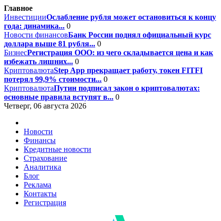
Главное
Инвестиции
Ослабление рубля может остановиться к концу
года: динамика...
0
Новости финансов
Банк России поднял официальный курс
доллара выше 81 рубля...
0
Бизнес
Регистрация ООО: из чего складывается цена и как
избежать лишних...
0
Криптовалюта
Step App прекращает работу, токен FITFI
потерял 99,9% стоимости...
0
Криптовалюта
Путин подписал закон о криптовалютах:
основные правила вступят в...
0
Четверг, 06 августа 2026
Новости
Финансы
Кредитные новости
Страхование
Аналитика
Блог
Реклама
Контакты
Регистрация