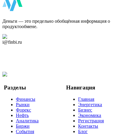
ФинБи
Деньги — это предельно обобщённая информация о
продуктообмене.
Дзен Канал
i@finbi.ru
@finbi1
Мы в OK
Facebook
Twitter
YouTube
Google Новости
Разделы
Навигация
Финансы
Главная
Рынки
Энергетика
Форекс
Бизнес
Нефть
Экономика
Аналитика
Регистрация
Биржи
Контакты
События
Блог