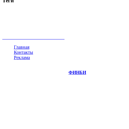
Теги
акции
биткоин
USD
рубль
крипторубль
кредит
ипотека
нефть
банки
прогнозы
рынки
brent
актив
недвижимость
ммвб
ПИФ
курс
евро
котировки
инвестиции
золото
доллар
биржа
индексы
сделка
криптовалюта
памп
брокер
все теги
Главная
Контакты
Реклама
©
Copyright 2014-2026 Портал "
ФИНБИ
.РУ"
- новости
финансовых рынков.