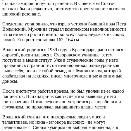
ста пассажиров получили ранения. В Советском Союзе
теракты были редкостью, поэтому это преступление вызвало
широкий резонанс.
Следствие установило, что взрыв устроил бывший врач Петр
Волынский. Мужчина страдал комплексом неполноценности
из-за низкого роста и винил во всех своих неудачах высоких
людей. Его рост составлял 162–164 см.
Волынский родился в 1939 году в Краснодаре, рано остался
сиротой, воспитывался в Суворовском училище, затем
поступил в мединститут. Уже в студенческие годы у него
проявились странности: он недолюбливал однокурсников
выше себя, носил с собой чемодан с будильником, который
срабатывал на лекциях, писал многочисленные анонимные
доносы.
После института работал врачом, но был уволен из-за жалоб
пациентов. Психиатрическая экспертиза выявила у него
шизофрению. После лечения он устроился разнорабочим и
грузчиком, но продолжал вынашивать планы мести.
Волынский считал, что низкорослые люди умнее и
талантливее, но из-за «заговора высоких» не могут
реализоваться. Своим кумиром он выбрал Наполеона, а в