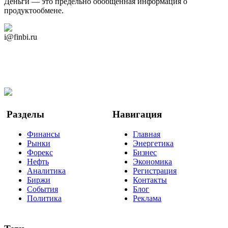
Деньги — это предельно обобщённая информация о
продуктообмене.
Дзен Канал
i@finbi.ru
@finbi1
Мы в OK
Facebook
Twitter
YouTube
Google Новости
Разделы
Навигация
Финансы
Главная
Рынки
Энергетика
Форекс
Бизнес
Нефть
Экономика
Аналитика
Регистрация
Биржи
Контакты
События
Блог
Политика
Реклама