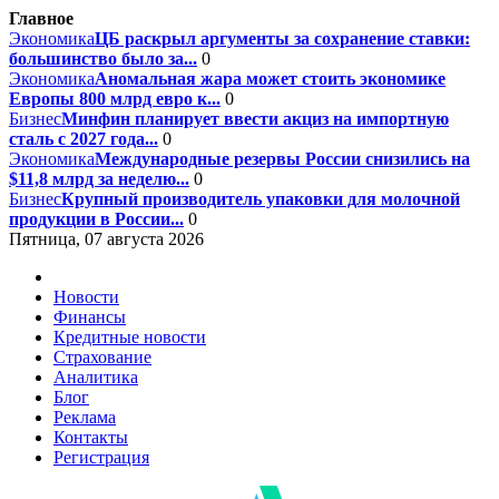
Главное
Экономика
ЦБ раскрыл аргументы за сохранение ставки:
большинство было за...
0
Экономика
Аномальная жара может стоить экономике
Европы 800 млрд евро к...
0
Бизнес
Минфин планирует ввести акциз на импортную
сталь с 2027 года...
0
Экономика
Международные резервы России снизились на
$11,8 млрд за неделю...
0
Бизнес
Крупный производитель упаковки для молочной
продукции в России...
0
Пятница, 07 августа 2026
Новости
Финансы
Кредитные новости
Страхование
Аналитика
Блог
Реклама
Контакты
Регистрация