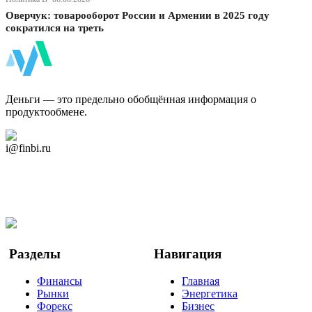
Оверчук: товарооборот России и Армении в 2025 году
сократился на треть
ФинБи
Деньги — это предельно обобщённая информация о
продуктообмене.
Дзен Канал
i@finbi.ru
@finbi1
Мы в OK
Facebook
Twitter
YouTube
Google Новости
Разделы
Навигация
Финансы
Главная
Рынки
Энергетика
Форекс
Бизнес