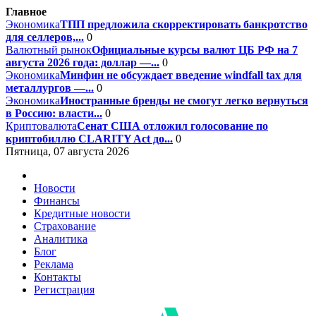
Главное
Экономика
ТПП предложила скорректировать банкротство
для селлеров,...
0
Валютный рынок
Официальные курсы валют ЦБ РФ на 7
августа 2026 года: доллар —...
0
Экономика
Минфин не обсуждает введение windfall tax для
металлургов —...
0
Экономика
Иностранные бренды не смогут легко вернуться
в Россию: власти...
0
Криптовалюта
Сенат США отложил голосование по
криптобиллю CLARITY Act до...
0
Пятница, 07 августа 2026
Новости
Финансы
Кредитные новости
Страхование
Аналитика
Блог
Реклама
Контакты
Регистрация