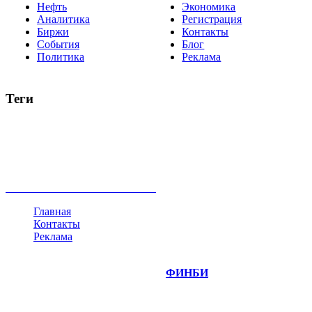
Нефть
Экономика
Аналитика
Регистрация
Биржи
Контакты
События
Блог
Политика
Реклама
Теги
акции
биткоин
USD
рубль
крипторубль
кредит
ипотека
нефть
банки
прогнозы
рынки
brent
актив
недвижимость
ммвб
ПИФ
курс
евро
котировки
инвестиции
золото
доллар
биржа
индексы
сделка
криптовалюта
памп
брокер
все теги
Главная
Контакты
Реклама
©
Copyright 2014-2026 Портал "
ФИНБИ
.РУ"
- новости
финансовых рынков.