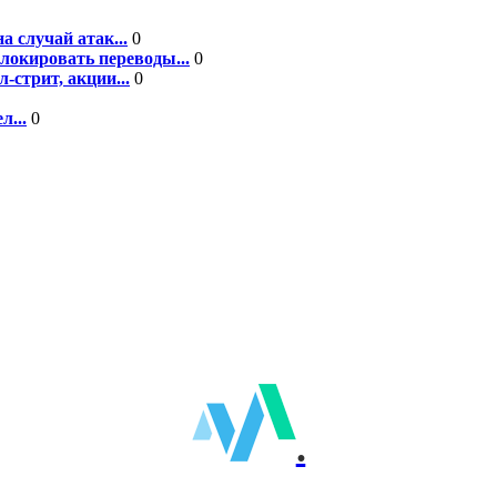
а случай атак...
0
блокировать переводы...
0
-стрит, акции...
0
л...
0
.