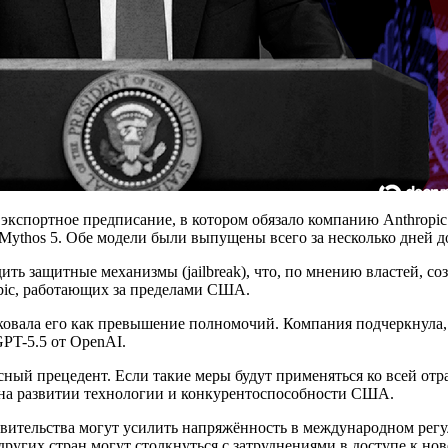
экспортное предписание, в котором обязало компанию Anthropi
 Mythos 5. Обе модели были выпущены всего за несколько дней д
ть защитные механизмы (jailbreak), что, по мнению властей, со
pic, работающих за пределами США.
иковала его как превышение полномочий. Компания подчеркнула,
PT-5.5 от OpenAI.
сный прецедент. Если такие меры будут применяться ко всей отр
 на развитии технологии и конкурентоспособности США.
вительства могут усилить напряжённость в международном регу
ругих стран могут столкнуться с затруднениями в доступе к но