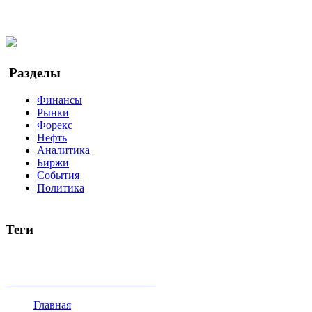
Facebook
Twitter
YouTube
Google Новости
Разделы
Финансы
Рынки
Форекс
Нефть
Аналитика
Биржи
События
Политика
Теги
акции
биткоин
USD
рубль
крипторубль
кредит
ипотека
доллар
биржа
индексы
сделка
криптовалюта
памп
броке
все теги
Главная