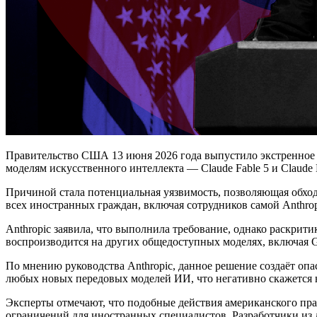
Правительство США 13 июня 2026 года выпустило экстренное 
моделям искусственного интеллекта — Claude Fable 5 и Claude
Причиной стала потенциальная уязвимость, позволяющая обходи
всех иностранных граждан, включая сотрудников самой Anthro
Anthropic заявила, что выполнила требование, однако раскрит
воспроизводится на других общедоступных моделях, включая G
По мнению руководства Anthropic, данное решение создаёт опа
любых новых передовых моделей ИИ, что негативно скажется
Эксперты отмечают, что подобные действия американского пра
ограничений для иностранных специалистов. Разработчики из д