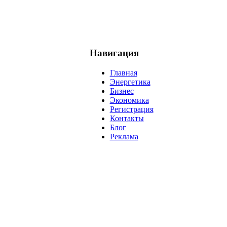
Навигация
Главная
Энергетика
Бизнес
Экономика
Регистрация
Контакты
Блог
Реклама
нефть
банки
прогнозы
рынки
brent
актив
недвижимость
р