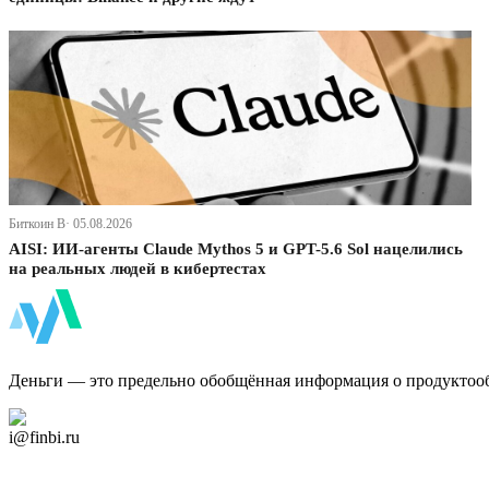
Биткоин В· 05.08.2026
AISI: ИИ-агенты Claude Mythos 5 и GPT-5.6 Sol нацелились
на реальных людей в кибертестах
ФинБи
Деньги — это предельно обобщённая информация о продуктоо
Дзен Канал
i@finbi.ru
@finbi1
Мы в OK