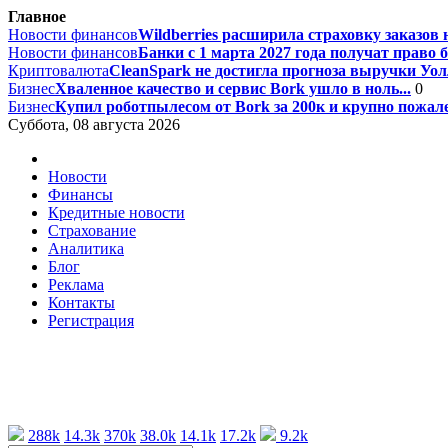
Главное
Новости финансов
Wildberries расширила страховку заказов н
Новости финансов
Банки с 1 марта 2027 года получат право 
Криптовалюта
CleanSpark не достигла прогноза выручки Уолл
Бизнес
Хваленное качество и сервис Bork ушло в ноль...
0
Бизнес
Купил роботпылесом от Bork за 200к и крупно пожале
Суббота, 08 августа 2026
Новости
Финансы
Кредитные новости
Страхование
Аналитика
Блог
Реклама
Контакты
Регистрация
288k
14.3k
370k
38.0k
14.1k
17.2k
9.2k