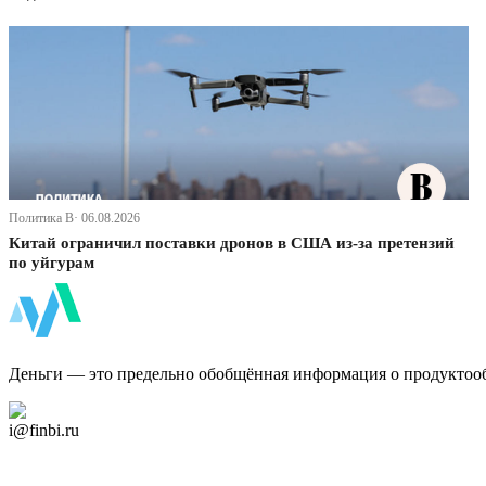
Политика В· 06.08.2026
Китай ограничил поставки дронов в США из-за претензий
по уйгурам
ФинБи
Деньги — это предельно обобщённая информация о продуктоо
Дзен Канал
i@finbi.ru
@finbi1
Мы в OK