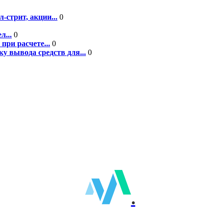
-стрит, акции...
0
л...
0
при расчете...
0
у вывода средств для...
0
.