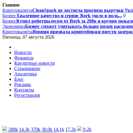
Главное
Криптовалюта
CleanSpark не достигла прогноза выручки Уолл
Бизнес
Хваленное качество и сервис Bork ушло в ноль...
0
Бизнес
Купил роботпылесом от Bork за 200к и крупно пожале
Экономика
Бизнес сможет учитывать больше видов расходов 
Криптовалюта
Япония призвала криптобиржи ввести задержк
Пятница, 07 августа 2026
Новости
Финансы
Кредитные новости
Страхование
Аналитика
Блог
Реклама
Контакты
Регистрация
288k
14.3k
370k
38.0k
14.1k
17.2k
9.2k