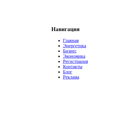
Навигация
Главная
Энергетика
Бизнес
Экономика
Регистрация
Контакты
Блог
Реклама
нефть
банки
прогнозы
рынки
brent
актив
недвижимость
р