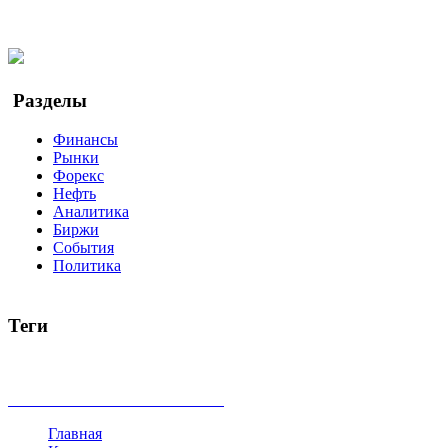
Facebook
Twitter
YouTube
Google Новости
Разделы
Финансы
Рынки
Форекс
Нефть
Аналитика
Биржи
События
Политика
Теги
акции
биткоин
USD
рубль
крипторубль
кредит
ипотека
доллар
биржа
индексы
сделка
криптовалюта
памп
броке
все теги
Главная