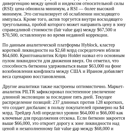
дивергенцию между ценой и индексом относительной силы
(RSI): цена обновила минимум, а RSI — более высокий
минимум. Это сигнализирует об ослаблении нисходящего
импульса. Кроме того, актив торгуется внутри восходящего
треугольника, пробой которого может направить цену в зону
справедливой стоимости (fair value gap) между $67,500 и
$70,500, оставленную во время недавней коррекции.
По данным аналитической платформы Hyblock, кластер
короткой ликвидности на $2,68 млрд сосредоточен вблизи
$64,600. Криптоаналитик Kripto Holder назвал его основным
пулом ликвидности для движения вверх. Он отметил, что
способность биткоина удерживаться выше $63,000 на фоне
возобновления конфликта между США и Ираном добавляет
веса сценарию восстановления.
Другие аналитики также настроены оптимистично. Маркет-
аналитик PILTR зафиксировал постепенное увеличение
длинной экспозиции за последние пять дней. Текущее
распределение позиций: 237 длинных против 128 коротких,
что создает дисбаланс в пользу покупателей примерно на $4
млрд. Трейдер Ardi определил уровни $64,000 и $66,000 как
ключевые для продолжения отскока. Если биткоин закроется
выше $66,000, это откроет дорогу к зоне ликвидности над
ценой и незаполненному fair value gap между $68,000 и