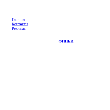
инвестиции
золото
доллар
биржа
индексы
сделка
криптовалюта
памп
брокер
все теги
Главная
Контакты
Реклама
©
Copyright 2014-2026 Портал "
ФИНБИ
.РУ"
- новости
финансовых рынков.