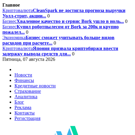
Главное
Криптовалюта
CleanSpark не достигла прогноза выручки
Уолл-стрит, акции...
0
Бизнес
Хваленное качество и сервис Bork ушло в ноль...
0
Бизнес
Купил роботпылесом от Bork за 200к и крупно
пожалел...
0
Экономика
Бизнес сможет учитывать больше видов
расходов при расчете...
0
Криптовалюта
Япония призвала криптобиржи ввести
задержку вывода средств для...
0
Пятница, 07 августа 2026
Новости
Финансы
Кредитные новости
Страхование
Аналитика
Блог
Реклама
Контакты
Регистрация