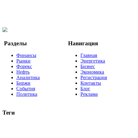
@finbi1
Мы в OK
Facebook
Twitter
YouTube
Google Новости
Разделы
Навигация
Финансы
Главная
Рынки
Энергетика
Форекс
Бизнес
Нефть
Экономика
Аналитика
Регистрация
Биржи
Контакты
События
Блог
Политика
Реклама
Теги
акции
биткоин
USD
рубль
крипторубль
кредит
ипотека
нефть
банки
прогнозы
рынки
brent
актив
недвижимость
ммвб
ПИФ
курс
евро
котировки