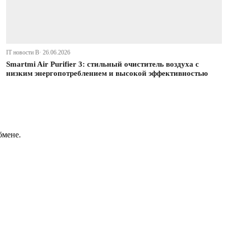
IT новости В· 26.06.2026
Smartmi Air Purifier 3: стильный очиститель воздуха с
низким энергопотреблением и высокой эффективностью
бмене.