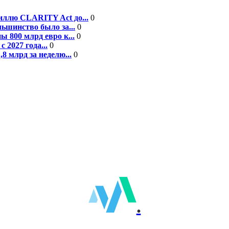
ллю CLARITY Act до...
0
ьшинство было за...
0
 800 млрд евро к...
0
 2027 года...
0
8 млрд за неделю...
0
.