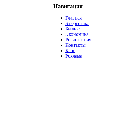
Навигация
Главная
Энергетика
Бизнес
Экономика
Регистрация
Контакты
Блог
Реклама
нефть
банки
прогнозы
рынки
brent
актив
недвижимость
р
нсовых рынков.