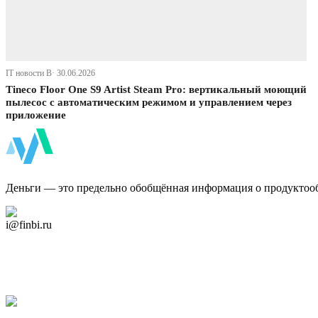
IT новости В· 30.06.2026
Tineco Floor One S9 Artist Steam Pro: вертикальный моющий
пылесос с автоматическим режимом и управлением через
приложение
ФинБи
Деньги — это предельно обобщённая информация о продуктоо
Дзен Канал
i@finbi.ru
@finbi1
Мы в OK
Facebook
Twitter
YouTube
Google Новости