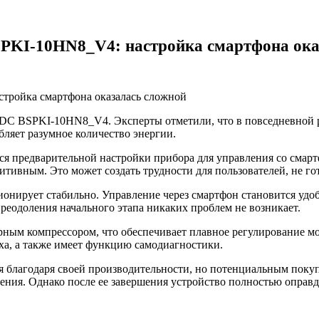
BSPKI-10HN8_V4: настройка смартфона ок
k DC BSPKI-10HN8_V4. Эксперты отметили, что в повседневной 
бляет разумное количество энергии.
ся предварительной настройки прибора для управления со смарт
ивным. Это может создать трудности для пользователей, не го
онирует стабильно. Управление через смартфон становится удо
преодоления начального этапа никаких проблем не возникает.
ным компрессором, что обеспечивает плавное регулирование м
ха, а также имеет функцию самодиагностики.
благодаря своей производительности, но потенциальным покупа
ения. Однако после ее завершения устройство полностью оправ