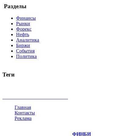
Разделы
Финансы
Рынки
Форекс
Нефть
Аналитика
Биржи
События
Политика
Теги
акции
биткоин
USD
рубль
крипторубль
кредит
ипотека
доллар
биржа
индексы
сделка
криптовалюта
памп
броке
все теги
Главная
Контакты
Реклама
©
Copyright 2014-2026 Портал "
ФИНБИ
.РУ"
- новости фина