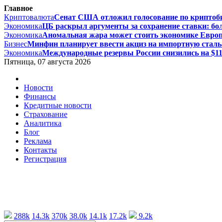
Главное
Криптовалюта
Сенат США отложил голосование по криптоби
Экономика
ЦБ раскрыл аргументы за сохранение ставки: бол
Экономика
Аномальная жара может стоить экономике Европы
Бизнес
Минфин планирует ввести акциз на импортную сталь с
Экономика
Международные резервы России снизились на $11,
Пятница, 07 августа 2026
Новости
Финансы
Кредитные новости
Страхование
Аналитика
Блог
Реклама
Контакты
Регистрация
288k
14.3k
370k
38.0k
14.1k
17.2k
9.2k