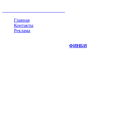
криптовалюта
памп
брокер
все теги
Главная
Контакты
Реклама
©
Copyright 2014-2026 Портал "
ФИНБИ
.РУ"
- новости
финансовых рынков.