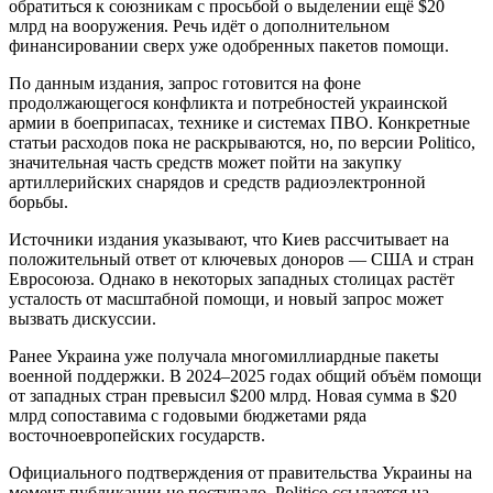
обратиться к союзникам с просьбой о выделении ещё $20
млрд на вооружения. Речь идёт о дополнительном
финансировании сверх уже одобренных пакетов помощи.
По данным издания, запрос готовится на фоне
продолжающегося конфликта и потребностей украинской
армии в боеприпасах, технике и системах ПВО. Конкретные
статьи расходов пока не раскрываются, но, по версии Politico,
значительная часть средств может пойти на закупку
артиллерийских снарядов и средств радиоэлектронной
борьбы.
Источники издания указывают, что Киев рассчитывает на
положительный ответ от ключевых доноров — США и стран
Евросоюза. Однако в некоторых западных столицах растёт
усталость от масштабной помощи, и новый запрос может
вызвать дискуссии.
Ранее Украина уже получала многомиллиардные пакеты
военной поддержки. В 2024–2025 годах общий объём помощи
от западных стран превысил $200 млрд. Новая сумма в $20
млрд сопоставима с годовыми бюджетами ряда
восточноевропейских государств.
Официального подтверждения от правительства Украины на
момент публикации не поступало. Politico ссылается на