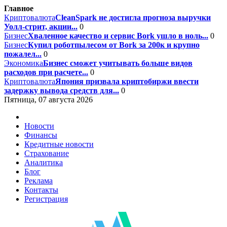
Главное
Криптовалюта
CleanSpark не достигла прогноза выручки
Уолл-стрит, акции...
0
Бизнес
Хваленное качество и сервис Bork ушло в ноль...
0
Бизнес
Купил роботпылесом от Bork за 200к и крупно
пожалел...
0
Экономика
Бизнес сможет учитывать больше видов
расходов при расчете...
0
Криптовалюта
Япония призвала криптобиржи ввести
задержку вывода средств для...
0
Пятница, 07 августа 2026
Новости
Финансы
Кредитные новости
Страхование
Аналитика
Блог
Реклама
Контакты
Регистрация