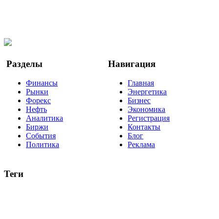
Мы в OK
Facebook
Twitter
YouTube
Google Новости
Разделы
Навигация
Финансы
Главная
Рынки
Энергетика
Форекс
Бизнес
Нефть
Экономика
Аналитика
Регистрация
Биржи
Контакты
События
Блог
Политика
Реклама
Теги
акции
биткоин
USD
рубль
крипторубль
кредит
ипотека
нефть
банки
прогнозы
рынки
brent
актив
недвижимость
ммвб
ПИФ
курс
евро
котировки
инвестиции
золото
доллар
биржа
индексы
сделка