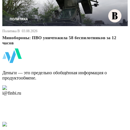
Политика В· 03.08.2026
Минобороны: ПВО уничтожила 58 беспилотников за 12
часов
ФинБи
Деньги — это предельно обобщённая информация о
продуктообмене.
Дзен Канал
i@finbi.ru
@finbi1
Мы в OK
Facebook
Twitter
YouTube
Google Новости