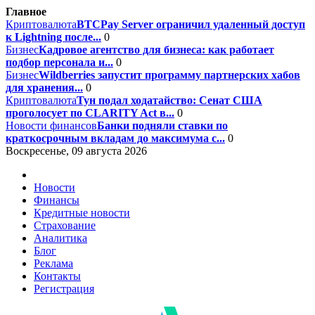
Главное
Криптовалюта
BTCPay Server ограничил удаленный доступ
к Lightning после...
0
Бизнес
Кадровое агентство для бизнеса: как работает
подбор персонала и...
0
Бизнес
Wildberries запустит программу партнерских хабов
для хранения...
0
Криптовалюта
Тун подал ходатайство: Сенат США
проголосует по CLARITY Act в...
0
Новости финансов
Банки подняли ставки по
краткосрочным вкладам до максимума с...
0
Воскресенье, 09 августа 2026
Новости
Финансы
Кредитные новости
Страхование
Аналитика
Блог
Реклама
Контакты
Регистрация