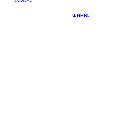
©
Copyright 2014-2026 Портал "
ФИНБИ
.РУ"
- новости
финансовых рынков.