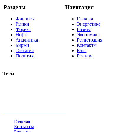
Разделы
Навигация
Финансы
Главная
Рынки
Энергетика
Форекс
Бизнес
Нефть
Экономика
Аналитика
Регистрация
Биржи
Контакты
События
Блог
Политика
Реклама
Теги
акции
биткоин
USD
рубль
крипторубль
кредит
ипотека
нефть
банки
прогнозы
рынки
brent
актив
недвижимость
ммвб
ПИФ
курс
евро
котировки
инвестиции
золото
доллар
биржа
индексы
сделка
криптовалюта
памп
брокер
все теги
Главная
Контакты
Реклама