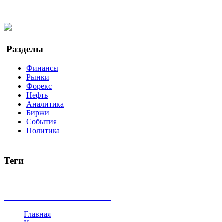
Facebook
Twitter
YouTube
Google Новости
Разделы
Финансы
Рынки
Форекс
Нефть
Аналитика
Биржи
События
Политика
Теги
акции
биткоин
USD
рубль
крипторубль
кредит
ипотека
доллар
биржа
индексы
сделка
криптовалюта
памп
броке
все теги
Главная