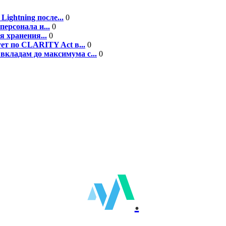
ightning после...
0
персонала и...
0
я хранения...
0
ет по CLARITY Act в...
0
вкладам до максимума с...
0
.