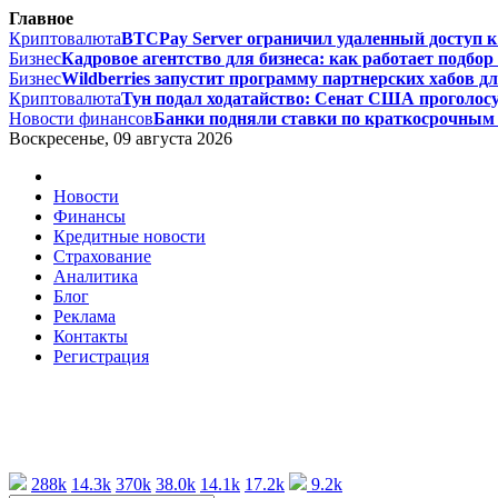
Главное
Криптовалюта
BTCPay Server ограничил удаленный доступ к L
Бизнес
Кадровое агентство для бизнеса: как работает подбор 
Бизнес
Wildberries запустит программу партнерских хабов дл
Криптовалюта
Тун подал ходатайство: Сенат США проголосу
Новости финансов
Банки подняли ставки по краткосрочным 
Воскресенье, 09 августа 2026
Новости
Финансы
Кредитные новости
Страхование
Аналитика
Блог
Реклама
Контакты
Регистрация
288k
14.3k
370k
38.0k
14.1k
17.2k
9.2k