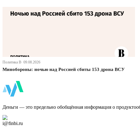
Политика В· 09.08.2026
Минобороны: ночью над Россией сбиты 153 дрона ВСУ
ФинБи
Деньги — это предельно обобщённая информация о продуктоо
Дзен Канал
i@finbi.ru
@finbi1
Мы в OK