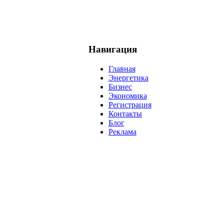
Навигация
Главная
Энергетика
Бизнес
Экономика
Регистрация
Контакты
Блог
Реклама
нефть
банки
прогнозы
рынки
brent
актив
недвижимость
р