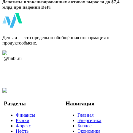
Депозиты в токенизированных активах выросли до $7,4
млрд при падении DeFi
ФинБи
Деньги — это предельно обобщённая информация о
продуктообмене.
Дзен Канал
i@finbi.ru
@finbi1
Мы в OK
Facebook
Twitter
YouTube
Google Новости
Разделы
Навигация
Финансы
Главная
Рынки
Энергетика
Форекс
Бизнес
Нефть
Экономика