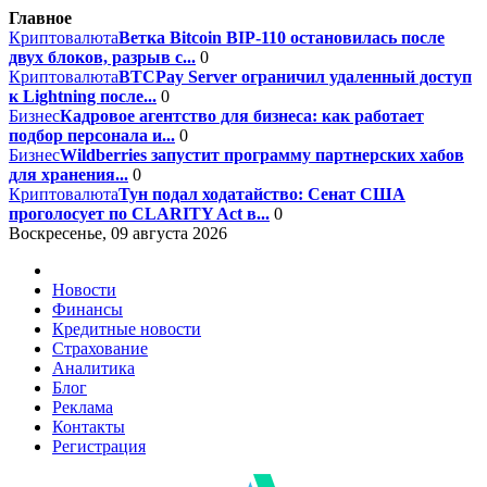
Главное
Криптовалюта
Ветка Bitcoin BIP-110 остановилась после
двух блоков, разрыв с...
0
Криптовалюта
BTCPay Server ограничил удаленный доступ
к Lightning после...
0
Бизнес
Кадровое агентство для бизнеса: как работает
подбор персонала и...
0
Бизнес
Wildberries запустит программу партнерских хабов
для хранения...
0
Криптовалюта
Тун подал ходатайство: Сенат США
проголосует по CLARITY Act в...
0
Воскресенье, 09 августа 2026
Новости
Финансы
Кредитные новости
Страхование
Аналитика
Блог
Реклама
Контакты
Регистрация