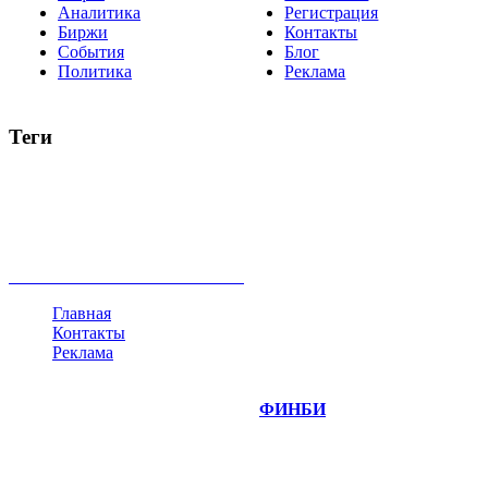
Аналитика
Регистрация
Биржи
Контакты
События
Блог
Политика
Реклама
Теги
акции
биткоин
USD
рубль
крипторубль
кредит
ипотека
нефть
банки
прогнозы
рынки
brent
актив
недвижимость
ммвб
ПИФ
курс
евро
котировки
инвестиции
золото
доллар
биржа
индексы
сделка
криптовалюта
памп
брокер
все теги
Главная
Контакты
Реклама
©
Copyright 2014-2026 Портал "
ФИНБИ
.РУ"
- новости
финансовых рынков.