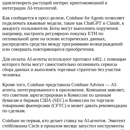
удовлетворить растущий интерес криптокомпаний к
интеграции AI-технологий.
Как сообщается в пресс-релизе, Coinbase for Agents позволяет
подключать языковые модели, такие как ChatGPT и Claude, к
аккаунту пользователя. Боты могут выполнять поручения:
например, настроить регулярную покупку ETH по
оптимальной цене на основе исторических данных,
распределять средства между программами вознаграждений
или совершать повторяющиеся приобретения.
Для оплаты AI-агенты используют протокол x402, с помощью
которого боты могут самостоятельно оплачивать сервисы
сбора данных и выполнять торговые стратегии без участия
человека.
Кроме того, Coinbase представила Coinbase Advisor — AI-
агента, интегрированного в приложение. Компания заявляет,
что советник зарегистрирован в Комиссии по ценным
бумагам и биржам США (SEC) и Комиссии по торговле
товарными фьючерсами (CFTC) и может давать рекомендации
по сделкам.
Coinbase не первая, кто делает ставку на AI-агентов. Эмитент
стейблкоина Circle в прошлом месяце запустил инструменты