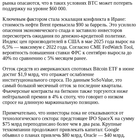
рынка опасаются, что в таких условиях BTC может потерять
поддержку на уровне $60 000.
Ключевым фактором стала эскалация конфликта в Иране:
стоимость нефти Brent превысила $90 за баррель. Это усилило
опасения экономического спада и заставило инвесторов
пересмотреть ожидания по денежно-кредитной политике.
Индекс цен производителей в США в мае 2025 года вырос на
6,5% — максимум с 2022 года. Согласно CME FedWatch Tool,
вероятность повышения ставки ФРС к сентябрю выросла до
40% по сравнению с 5% месяцем ранее.
Отток средств из американских спотовых Bitcoin ETF в июне
достиг $1,9 млрд, что отражает ослабление
институционального спроса. По данным SoSoValue, это
самый большой месячный отток за последние кварталы.
Фьючерсные контракты на биткоин также торгуются ниже
нейтральной премии в 4% к споту, что говорит о низком
спросе на длинную маржинальную позицию.
Примечательно, что инвесторы пока не отказываются от
технологического сектора: предстоящее IPO SpaceX на сумму
$75 млрд переподписано более чем в два раза. Крупные
техкомпании продолжают привлекать капитал: Google
объявил о планах привлечь $80 млрд, Oracle — $40 млрд,