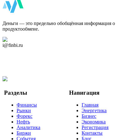
ФинБи
Деньги — это предельно обобщённая информация о
продуктообмене.
Дзен Канал
i@finbi.ru
@finbi1
Мы в OK
Facebook
Twitter
YouTube
Google Новости
Разделы
Навигация
Финансы
Главная
Рынки
Энергетика
Форекс
Бизнес
Нефть
Экономика
Аналитика
Регистрация
Биржи
Контакты
События
Блог