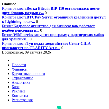
Главное
Криптовалюта
Ветка Bitcoin BIP-110 остановилась после
двух блоков, разрыв с...
0
Криптовалюта
BTCPay Server ограничил удаленный доступ
к Lightning после...
0
Бизнес
Кадровое агентство для бизнеса: как работает
подбор персонала и...
0
Бизнес
Wildberries запустит программу партнерских хабов
для хранения...
0
Криптовалюта
Тун подал ходатайство: Сенат США
проголосует по CLARITY Act в...
0
Воскресенье, 09 августа 2026
Новости
Финансы
Кредитные новости
Страхование
Аналитика
Блог
Реклама
Контакты
Регистрация