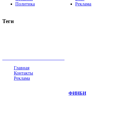
Политика
Реклама
Теги
акции
биткоин
USD
рубль
крипторубль
кредит
ипотека
нефть
банки
прогнозы
рынки
brent
актив
недвижимость
ммвб
ПИФ
курс
евро
котировки
инвестиции
золото
доллар
биржа
индексы
сделка
криптовалюта
памп
брокер
все теги
Главная
Контакты
Реклама
©
Copyright 2014-2026 Портал "
ФИНБИ
.РУ"
- новости
финансовых рынков.