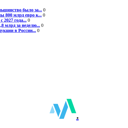
ьшинство было за...
0
 800 млрд евро к...
0
 2027 года...
0
8 млрд за неделю...
0
кции в России...
0
.