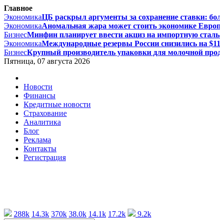
Главное
Экономика
ЦБ раскрыл аргументы за сохранение ставки: бол
Экономика
Аномальная жара может стоить экономике Европы
Бизнес
Минфин планирует ввести акциз на импортную сталь с
Экономика
Международные резервы России снизились на $11,
Бизнес
Крупный производитель упаковки для молочной проду
Пятница, 07 августа 2026
Новости
Финансы
Кредитные новости
Страхование
Аналитика
Блог
Реклама
Контакты
Регистрация
288k
14.3k
370k
38.0k
14.1k
17.2k
9.2k