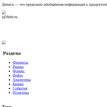
Деньги — это предельно обобщённая информация о продуктоо
Дзен Канал
i@finbi.ru
@finbi1
Мы в OK
Facebook
Twitter
YouTube
Google Новости
Разделы
Финансы
Рынки
Форекс
Нефть
Аналитика
Биржи
События
Политика
Теги