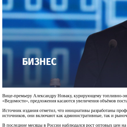
Вице-премьеру Александру Новаку, курирующему топливно-эн
«Ведомости», предложения касаются увеличения объёмов пост
Источник издания отметил, что инициативы разработаны проф
источников, они включают как административные, так и рыно
В последние месяцы в России наблюдался рост оптовых цен на