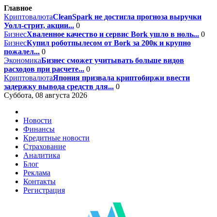
Главное
Криптовалюта
CleanSpark не достигла прогноза выручки
Уолл-стрит, акции...
0
Бизнес
Хваленное качество и сервис Bork ушло в ноль...
0
Бизнес
Купил роботпылесом от Bork за 200к и крупно
пожалел...
0
Экономика
Бизнес сможет учитывать больше видов
расходов при расчете...
0
Криптовалюта
Япония призвала криптобиржи ввести
задержку вывода средств для...
0
Суббота, 08 августа 2026
Новости
Финансы
Кредитные новости
Страхование
Аналитика
Блог
Реклама
Контакты
Регистрация