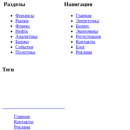
Разделы
Навигация
Финансы
Главная
Рынки
Энергетика
Форекс
Бизнес
Нефть
Экономика
Аналитика
Регистрация
Биржи
Контакты
События
Блог
Политика
Реклама
Теги
акции
биткоин
USD
рубль
крипторубль
кредит
ипотека
нефть
банки
прогнозы
рынки
brent
актив
недвижимость
ммвб
ПИФ
курс
евро
котировки
инвестиции
золото
доллар
биржа
индексы
сделка
криптовалюта
памп
брокер
все теги
Главная
Контакты
Реклама