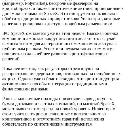
(например, Polymarket), бессрочные фьючерсы на
криптобиржах, а также синтетические активы, привязанные к
динамике стоимости SpaceX. Эти инструменты позволяют
обойти традиционных «привратников» Уолл-стрит, которые
ранее контролировали доступ к подобным размещениям.
IPO SpaceX ожидается уже на этой неделе. Высокая оценка
компании и ажиотаж вокруг листинга делают этот случай
важным тестом для альтернативных механизмов доступа к
публичным рынкам. Успех или неудача таких схем могут
повлиять на дальнейшее развитие криптофинансовых
решений.
Пока неизвестно, как регуляторы отреагируют на
распространение деривативов, основанных на непубличных
акциях. Однако уже сейчас очевидно, что криптоиндустрия
активно ищет способы интеграции с традиционными
финансовыми рынками.
Ранее аналогичные подходы применялись для доступа к
бумам доткомов и частных компаний, но масштаб SpaceX
может вывести этот тренд на новый уровень. Инвесторам
стоит учитывать риски, связанные с волатильностью
криптоактивов и отсутствием гарантий исполнения
обязательств по синтетическим инструментам.