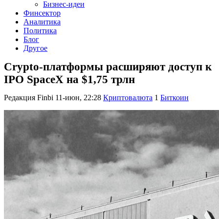
Бизнес-идеи
Финсектор
Аналитика
Политика
Блог
Другое
Crypto-платформы расширяют доступ к
IPO SpaceX на $1,75 трлн
Редакция Finbi
11-июн, 22:28
Криптовалюта
1
Биткоин