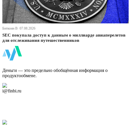
Биткоин В· 07.08.2026
SEC покупала доступ к данным о миллиарде авиаперелетов
для отслеживания путешественников
ФинБи
Деньги — это предельно обобщённая информация о
продуктообмене.
Дзен Канал
i@finbi.ru
@finbi1
Мы в OK
Facebook
Twitter
YouTube
Google Новости