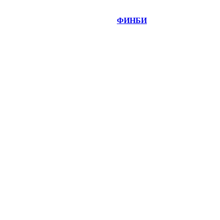
©
Copyright 2014-2026 Портал "
ФИНБИ
.РУ"
- новости
финансовых рынков.