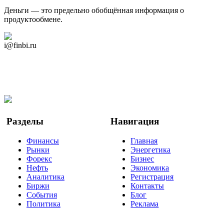
Деньги — это предельно обобщённая информация о
продуктообмене.
Дзен Канал
i@finbi.ru
@finbi1
Мы в OK
Facebook
Twitter
YouTube
Google Новости
Разделы
Навигация
Финансы
Главная
Рынки
Энергетика
Форекс
Бизнес
Нефть
Экономика
Аналитика
Регистрация
Биржи
Контакты
События
Блог
Политика
Реклама