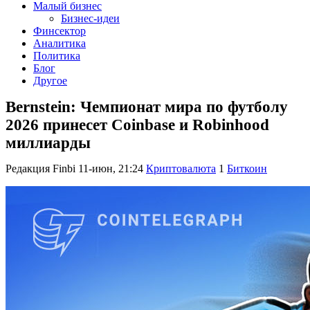
Малый бизнес
Бизнес-идеи
Финсектор
Аналитика
Политика
Блог
Другое
Bernstein: Чемпионат мира по футболу
2026 принесет Coinbase и Robinhood
миллиарды
Редакция Finbi
11-июн, 21:24
Криптовалюта
1
Биткоин