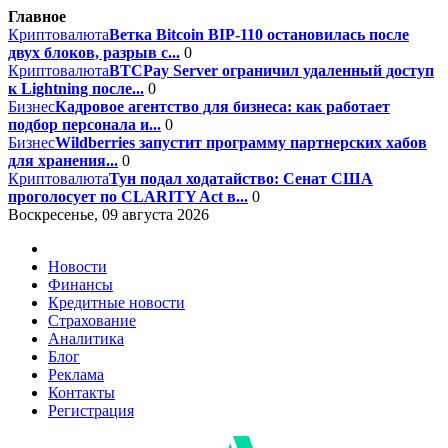
Главное
Криптовалюта
Ветка Bitcoin BIP-110 остановилась после
двух блоков, разрыв с...
0
Криптовалюта
BTCPay Server ограничил удаленный доступ
к Lightning после...
0
Бизнес
Кадровое агентство для бизнеса: как работает
подбор персонала и...
0
Бизнес
Wildberries запустит программу партнерских хабов
для хранения...
0
Криптовалюта
Тун подал ходатайство: Сенат США
проголосует по CLARITY Act в...
0
Воскресенье, 09 августа 2026
Новости
Финансы
Кредитные новости
Страхование
Аналитика
Блог
Реклама
Контакты
Регистрация