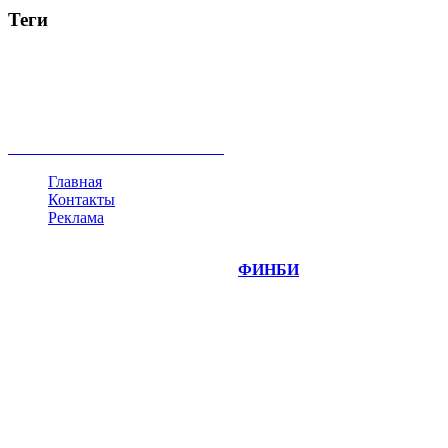
Теги
акции
биткоин
USD
рубль
крипторубль
кредит
ипотека
нефть
банки
прогнозы
рынки
brent
актив
недвижимость
ммвб
ПИФ
курс
евро
котировки
инвестиции
золото
доллар
биржа
индексы
сделка
криптовалюта
памп
брокер
все теги
Главная
Контакты
Реклама
©
Copyright 2014-2026 Портал "
ФИНБИ
.РУ"
- новости
финансовых рынков.