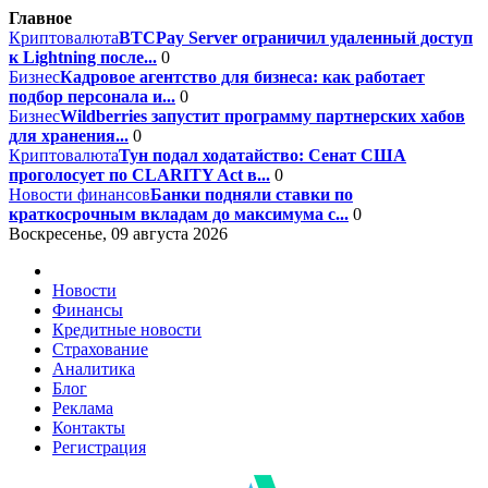
Главное
Криптовалюта
BTCPay Server ограничил удаленный доступ
к Lightning после...
0
Бизнес
Кадровое агентство для бизнеса: как работает
подбор персонала и...
0
Бизнес
Wildberries запустит программу партнерских хабов
для хранения...
0
Криптовалюта
Тун подал ходатайство: Сенат США
проголосует по CLARITY Act в...
0
Новости финансов
Банки подняли ставки по
краткосрочным вкладам до максимума с...
0
Воскресенье, 09 августа 2026
Новости
Финансы
Кредитные новости
Страхование
Аналитика
Блог
Реклама
Контакты
Регистрация