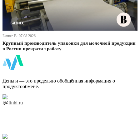
Бизнес В· 07.08.2026
Крупный производитель упаковки для молочной продукции
в России прекратил работу
ФинБи
Деньги — это предельно обобщённая информация о
продуктообмене.
Дзен Канал
i@finbi.ru
@finbi1
Мы в OK
Facebook
Twitter
YouTube
Google Новости