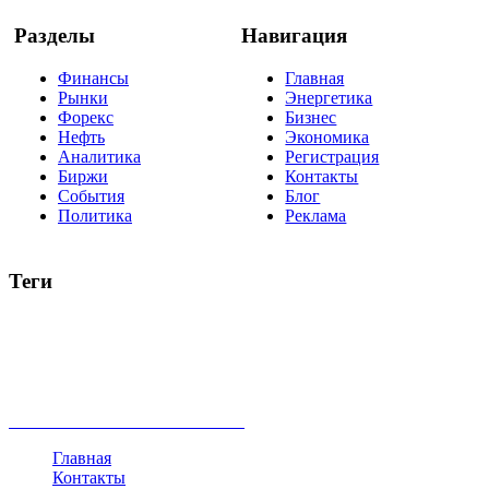
Разделы
Навигация
Финансы
Главная
Рынки
Энергетика
Форекс
Бизнес
Нефть
Экономика
Аналитика
Регистрация
Биржи
Контакты
События
Блог
Политика
Реклама
Теги
акции
биткоин
USD
рубль
крипторубль
кредит
ипотека
нефть
банки
прогнозы
рынки
brent
актив
недвижимость
ммвб
ПИФ
курс
евро
котировки
инвестиции
золото
доллар
биржа
индексы
сделка
криптовалюта
памп
брокер
все теги
Главная
Контакты