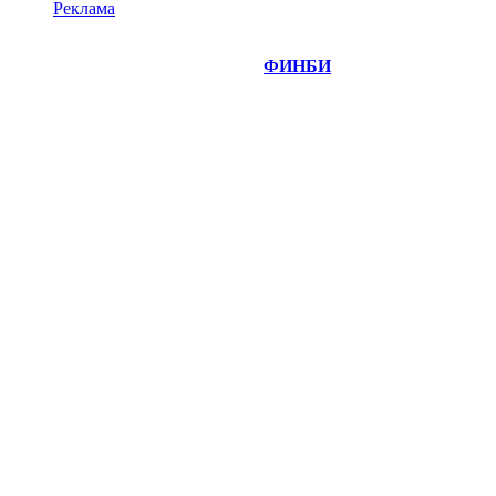
Реклама
©
Copyright 2014-2026 Портал "
ФИНБИ
.РУ"
- новости
финансовых рынков.