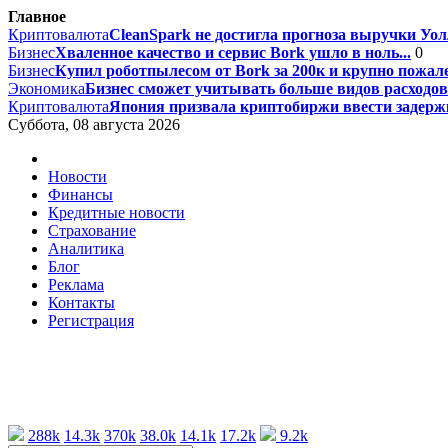
Главное
Криптовалюта
CleanSpark не достигла прогноза выручки Уолл
Бизнес
Хваленное качество и сервис Bork ушло в ноль...
0
Бизнес
Купил роботпылесом от Bork за 200к и крупно пожале
Экономика
Бизнес сможет учитывать больше видов расходов 
Криптовалюта
Япония призвала криптобиржи ввести задержк
Суббота, 08 августа 2026
Новости
Финансы
Кредитные новости
Страхование
Аналитика
Блог
Реклама
Контакты
Регистрация
288k
14.3k
370k
38.0k
14.1k
17.2k
9.2k