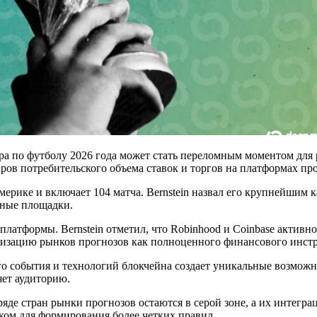
ира по футболу 2026 года может стать переломным моментом для
ров потребительского объема ставок и торгов на платформах пр
ерике и включает 104 матча. Bernstein назвал его крупнейшим к
нные площадки.
латформы. Bernstein отметил, что Robinhood и Coinbase активно
имизацию рынков прогнозов как полноценного финансового инст
о события и технологий блокчейна создает уникальные возможно
яет аудиторию.
ряде стран рынки прогнозов остаются в серой зоне, а их интегр
чком для формирования более четких правил.