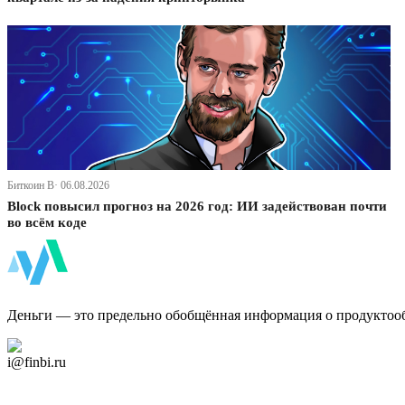
Биткоин В· 06.08.2026
Block повысил прогноз на 2026 год: ИИ задействован почти
во всём коде
ФинБи
Деньги — это предельно обобщённая информация о продуктоо
Дзен Канал
i@finbi.ru
@finbi1
Мы в OK