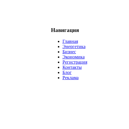
Навигация
Главная
Энергетика
Бизнес
Экономика
Регистрация
Контакты
Блог
Реклама
нефть
банки
прогнозы
рынки
brent
актив
недвижимость
р