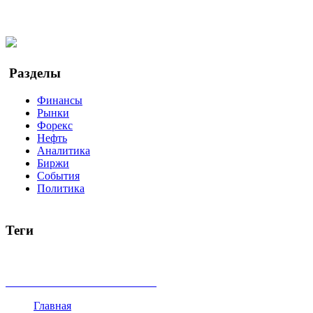
Facebook
Twitter
YouTube
Google Новости
Разделы
Финансы
Рынки
Форекс
Нефть
Аналитика
Биржи
События
Политика
Теги
акции
биткоин
USD
рубль
крипторубль
кредит
ипотека
доллар
биржа
индексы
сделка
криптовалюта
памп
броке
все теги
Главная