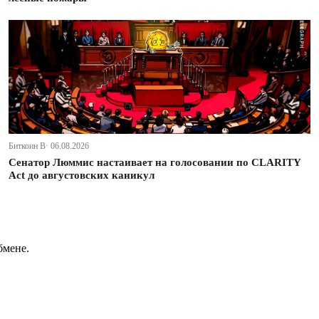
Биткоин В· 06.08.2026
Сенатор Люммис настаивает на голосовании по CLARITY
Act до августовских каникул
бмене.