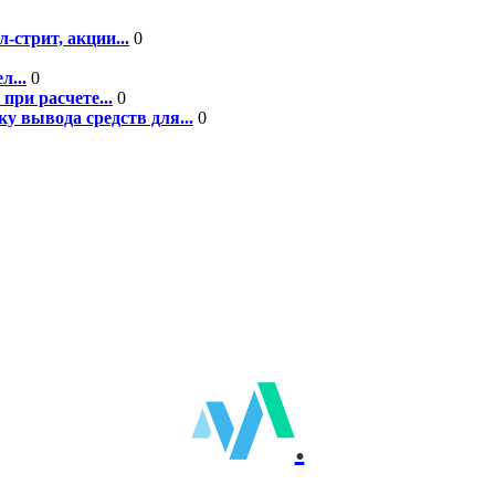
-стрит, акции...
0
л...
0
при расчете...
0
у вывода средств для...
0
.