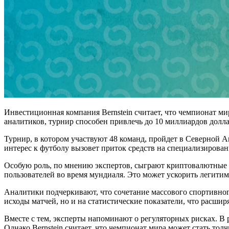
Инвестиционная компания Bernstein считает, что чемпионат м
аналитиков, турнир способен привлечь до 10 миллиардов долла
Турнир, в котором участвуют 48 команд, пройдет в Северной Ам
интерес к футболу вызовет приток средств на специализирова
Особую роль, по мнению экспертов, сыграют криптовалютные п
пользователей во время мундиаля. Это может ускорить легит
Аналитики подчеркивают, что сочетание массового спортивног
исходы матчей, но и на статистические показатели, что расшир
Вместе с тем, эксперты напоминают о регуляторных рисках. В 
Однако Bernstein считает, что чемпионат мира может стать тол