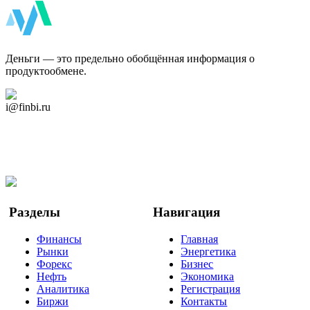
ФинБи
Деньги — это предельно обобщённая информация о
продуктообмене.
Дзен Канал
i@finbi.ru
@finbi1
Мы в OK
Facebook
Twitter
YouTube
Google Новости
Разделы
Навигация
Финансы
Главная
Рынки
Энергетика
Форекс
Бизнес
Нефть
Экономика
Аналитика
Регистрация
Биржи
Контакты