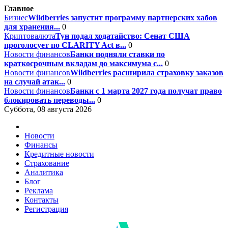
Главное
Бизнес
Wildberries запустит программу партнерских хабов
для хранения...
0
Криптовалюта
Тун подал ходатайство: Сенат США
проголосует по CLARITY Act в...
0
Новости финансов
Банки подняли ставки по
краткосрочным вкладам до максимума с...
0
Новости финансов
Wildberries расширила страховку заказов
на случай атак...
0
Новости финансов
Банки с 1 марта 2027 года получат право
блокировать переводы...
0
Суббота, 08 августа 2026
Новости
Финансы
Кредитные новости
Страхование
Аналитика
Блог
Реклама
Контакты
Регистрация