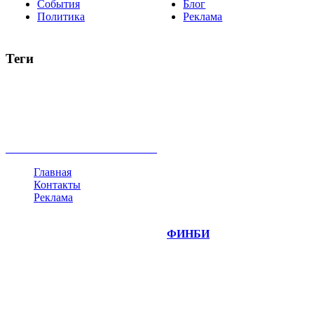
События
Блог
Политика
Реклама
Теги
акции
биткоин
USD
рубль
крипторубль
кредит
ипотека
нефть
банки
прогнозы
рынки
brent
актив
недвижимость
ммвб
ПИФ
курс
евро
котировки
инвестиции
золото
доллар
биржа
индексы
сделка
криптовалюта
памп
брокер
все теги
Главная
Контакты
Реклама
©
Copyright 2014-2026 Портал "
ФИНБИ
.РУ"
- новости
финансовых рынков.