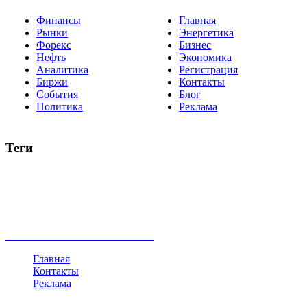
Финансы
Главная
Рынки
Энергетика
Форекс
Бизнес
Нефть
Экономика
Аналитика
Регистрация
Биржи
Контакты
События
Блог
Политика
Реклама
Теги
акции
биткоин
USD
рубль
крипторубль
кредит
ипотека
нефть
банки
прогнозы
рынки
brent
актив
недвижимость
ммвб
ПИФ
курс
евро
котировки
инвестиции
золото
доллар
биржа
индексы
сделка
криптовалюта
памп
брокер
все теги
Главная
Контакты
Реклама