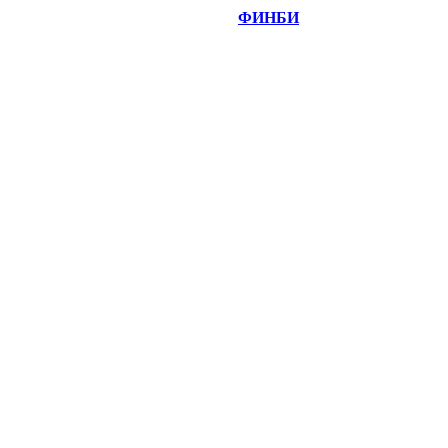
©
Copyright 2014-2026 Портал "
ФИНБИ
.РУ"
- новости
финансовых рынков.