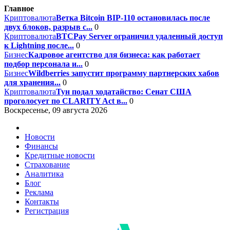
Главное
Криптовалюта
Ветка Bitcoin BIP-110 остановилась после
двух блоков, разрыв с...
0
Криптовалюта
BTCPay Server ограничил удаленный доступ
к Lightning после...
0
Бизнес
Кадровое агентство для бизнеса: как работает
подбор персонала и...
0
Бизнес
Wildberries запустит программу партнерских хабов
для хранения...
0
Криптовалюта
Тун подал ходатайство: Сенат США
проголосует по CLARITY Act в...
0
Воскресенье, 09 августа 2026
Новости
Финансы
Кредитные новости
Страхование
Аналитика
Блог
Реклама
Контакты
Регистрация