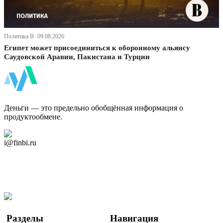
Политика В· 09.08.2026
Египет может присоединиться к оборонному альянсу
Саудовской Аравии, Пакистана и Турции
ФинБи
Деньги — это предельно обобщённая информация о
продуктообмене.
Дзен Канал
i@finbi.ru
@finbi1
Мы в OK
Facebook
Twitter
YouTube
Google Новости
Разделы
Навигация