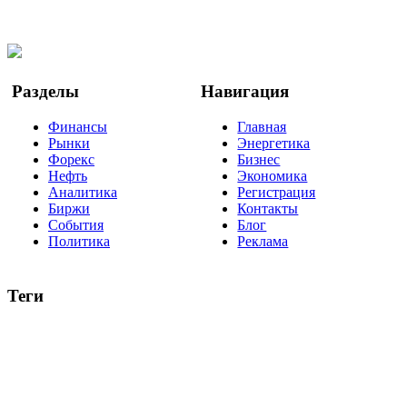
Facebook
Twitter
YouTube
Google Новости
Разделы
Навигация
Финансы
Главная
Рынки
Энергетика
Форекс
Бизнес
Нефть
Экономика
Аналитика
Регистрация
Биржи
Контакты
События
Блог
Политика
Реклама
Теги
акции
биткоин
USD
рубль
крипторубль
кредит
ипотека
нефть
банки
прогнозы
рынки
brent
актив
недвижимость
ммвб
ПИФ
курс
евро
котировки
инвестиции
золото
доллар
биржа
индексы
сделка
криптовалюта
памп
брокер