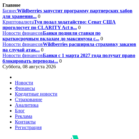
Главное
Бизнес
Wildberries запустит программу партнерских хабов
для хранения...
0
Криптовалюта
Тун подал ходатайство: Сенат США
проголосует по CLARITY Act в...
0
Новости финансов
Банки подняли ставки по
краткосрочным вкладам до максимума с...
0
Новости финансов
Wildberries расширила страховку заказов
на случай атак...
0
Новости финансов
Банки с 1 марта 2027 года получат право
блокировать переводы...
0
Суббота, 08 августа 2026
Новости
Финансы
Кредитные новости
Страхование
Аналитика
Блог
Реклама
Контакты
Регистрация