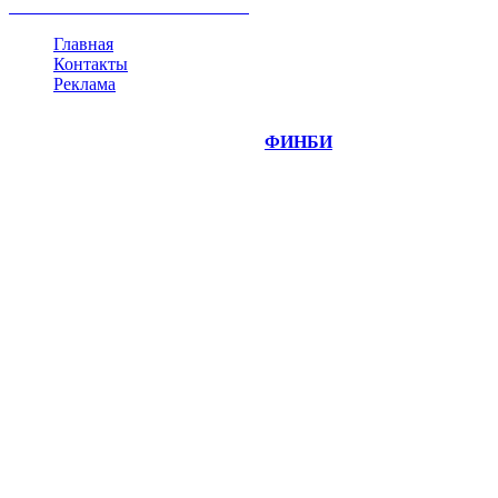
все теги
Главная
Контакты
Реклама
©
Copyright 2014-2026 Портал "
ФИНБИ
.РУ"
- новости
финансовых рынков.