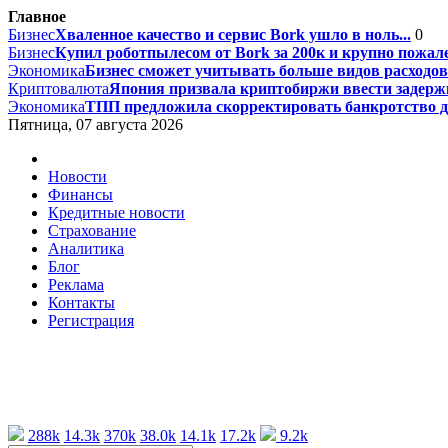
Главное
Бизнес
Хваленное качество и сервис Bork ушло в ноль...
0
Бизнес
Купил роботпылесом от Bork за 200к и крупно пожале
Экономика
Бизнес сможет учитывать больше видов расходов 
Криптовалюта
Япония призвала криптобиржи ввести задержк
Экономика
ТПП предложила скорректировать банкротство дл
Пятница, 07 августа 2026
Новости
Финансы
Кредитные новости
Страхование
Аналитика
Блог
Реклама
Контакты
Регистрация
288k
14.3k
370k
38.0k
14.1k
17.2k
9.2k