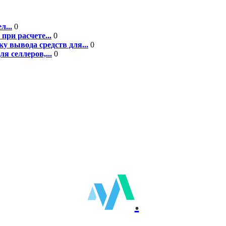
л...
0
при расчете...
0
у вывода средств для...
0
я селлеров,...
0
.