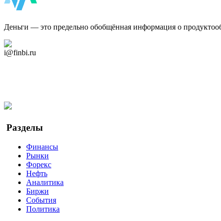
ФинБи
Деньги — это предельно обобщённая информация о продуктоо
Дзен Канал
i@finbi.ru
@finbi1
Мы в OK
Facebook
Twitter
YouTube
Google Новости
Разделы
Финансы
Рынки
Форекс
Нефть
Аналитика
Биржи
События
Политика