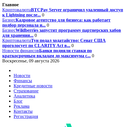
Главное
Криптовалюта
BTCPay Server ограничил удаленный доступ
к Lightning после...
0
Бизнес
Кадровое агентство для бизнеса: как работает
подбор персонала и...
0
Бизнес
Wildberries запустит программу партнерских хабов
для хранения...
0
Криптовалюта
Тун подал ходатайство: Сенат США
проголосует по CLARITY Act в...
0
Новости финансов
Банки подняли ставки по
краткосрочным вкладам до максимума с...
0
Воскресенье, 09 августа 2026
Новости
Финансы
Кредитные новости
Страхование
Аналитика
Блог
Реклама
Контакты
Регистрация