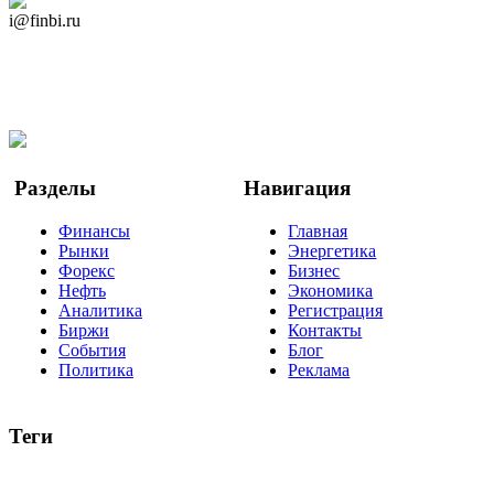
Дзен Канал
i@finbi.ru
@finbi1
Мы в OK
Facebook
Twitter
YouTube
Google Новости
Разделы
Навигация
Финансы
Главная
Рынки
Энергетика
Форекс
Бизнес
Нефть
Экономика
Аналитика
Регистрация
Биржи
Контакты
События
Блог
Политика
Реклама
Теги
акции
биткоин
USD
рубль
крипторубль
кредит