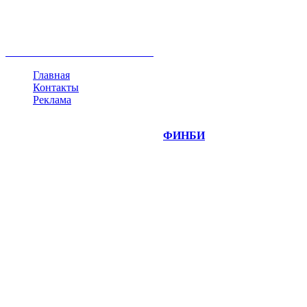
ипотека
нефть
банки
прогнозы
рынки
brent
актив
недвижимость
ммвб
ПИФ
курс
евро
котировки
инвестиции
золото
доллар
биржа
индексы
сделка
криптовалюта
памп
брокер
все теги
Главная
Контакты
Реклама
©
Copyright 2014-2026 Портал "
ФИНБИ
.РУ"
- новости
финансовых рынков.