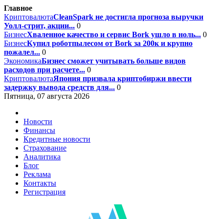
Главное
Криптовалюта
CleanSpark не достигла прогноза выручки
Уолл-стрит, акции...
0
Бизнес
Хваленное качество и сервис Bork ушло в ноль...
0
Бизнес
Купил роботпылесом от Bork за 200к и крупно
пожалел...
0
Экономика
Бизнес сможет учитывать больше видов
расходов при расчете...
0
Криптовалюта
Япония призвала криптобиржи ввести
задержку вывода средств для...
0
Пятница, 07 августа 2026
Новости
Финансы
Кредитные новости
Страхование
Аналитика
Блог
Реклама
Контакты
Регистрация