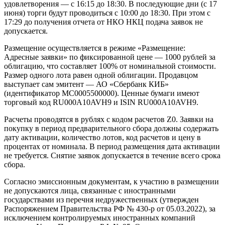
удовлетворения — с 16:15 до 18:30. В последующие дни (с 17
июня) торги будут проводиться с 10:00 до 18:30. При этом с
17:29 до получения отчета от НКО НКЦ подача заявок не
допускается.
Размещение осуществляется в режиме «Размещение:
Адресные заявки» по фиксированной цене — 1000 рублей за
облигацию, что составляет 100% от номинальной стоимости.
Размер одного лота равен одной облигации. Продавцом
выступает сам эмитент — АО «Сбербанк КИБ»
(идентификатор MC0005500000). Ценные бумаги имеют
торговый код RU000A10AVH9 и ISIN RU000A10AVH9.
Расчеты проводятся в рублях с кодом расчетов Z0. Заявки на
покупку в период предварительного сбора должны содержать
дату активации, количество лотов, код расчетов и цену в
процентах от номинала. В период размещения дата активации
не требуется. Снятие заявок допускается в течение всего срока
сбора.
Согласно эмиссионным документам, к участию в размещении
не допускаются лица, связанные с иностранными
государствами из перечня недружественных (утвержден
Распоряжением Правительства РФ № 430-р от 05.03.2022), за
исключением контролируемых иностранных компаний