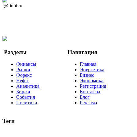
Дзен Канал
i@finbi.ru
@finbi1
Мы в OK
Facebook
Twitter
YouTube
Google Новости
Разделы
Навигация
Финансы
Главная
Рынки
Энергетика
Форекс
Бизнес
Нефть
Экономика
Аналитика
Регистрация
Биржи
Контакты
События
Блог
Политика
Реклама
Теги
акции
биткоин
USD
рубль
крипторубль
кредит