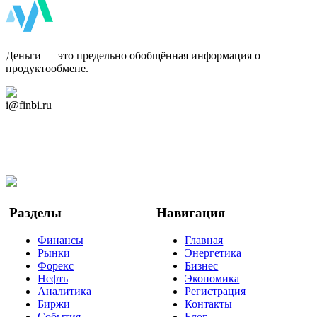
ФинБи
Деньги — это предельно обобщённая информация о
продуктообмене.
Дзен Канал
i@finbi.ru
@finbi1
Мы в OK
Facebook
Twitter
YouTube
Google Новости
Разделы
Навигация
Финансы
Главная
Рынки
Энергетика
Форекс
Бизнес
Нефть
Экономика
Аналитика
Регистрация
Биржи
Контакты
События
Блог