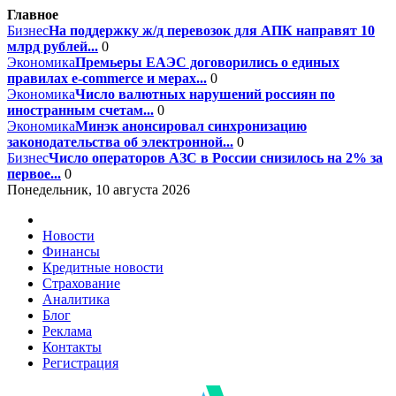
Главное
Бизнес
На поддержку ж/д перевозок для АПК направят 10
млрд рублей...
0
Экономика
Премьеры ЕАЭС договорились о единых
правилах e-commerce и мерах...
0
Экономика
Число валютных нарушений россиян по
иностранным счетам...
0
Экономика
Минэк анонсировал синхронизацию
законодательства об электронной...
0
Бизнес
Число операторов АЗС в России снизилось на 2% за
первое...
0
Понедельник, 10 августа 2026
Новости
Финансы
Кредитные новости
Страхование
Аналитика
Блог
Реклама
Контакты
Регистрация