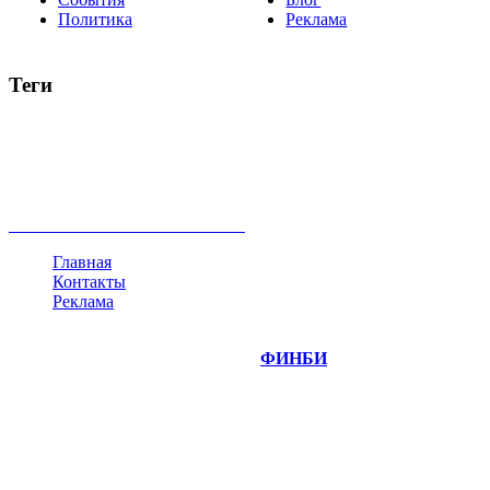
Политика
Реклама
Теги
акции
биткоин
USD
рубль
крипторубль
кредит
ипотека
нефть
банки
прогнозы
рынки
brent
актив
недвижимость
ммвб
ПИФ
курс
евро
котировки
инвестиции
золото
доллар
биржа
индексы
сделка
криптовалюта
памп
брокер
все теги
Главная
Контакты
Реклама
©
Copyright 2014-2026 Портал "
ФИНБИ
.РУ"
- новости
финансовых рынков.