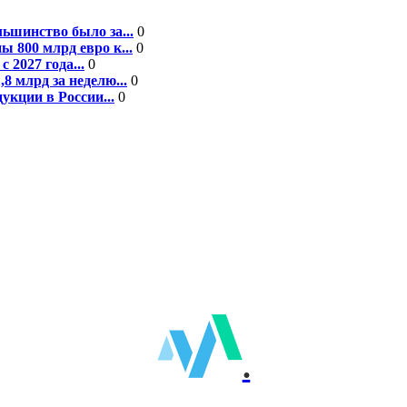
ьшинство было за...
0
 800 млрд евро к...
0
 2027 года...
0
8 млрд за неделю...
0
кции в России...
0
.