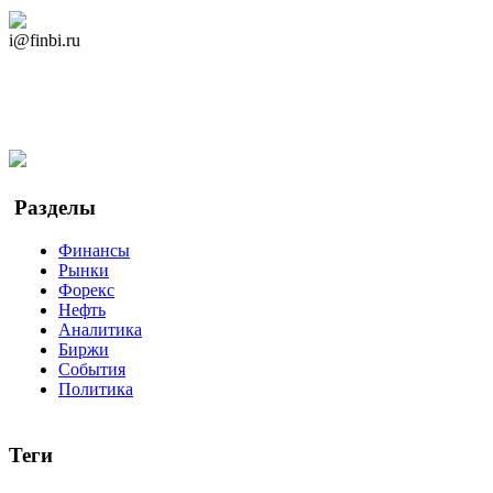
Дзен Канал
i@finbi.ru
@finbi1
Мы в OK
Facebook
Twitter
YouTube
Google Новости
Разделы
Финансы
Рынки
Форекс
Нефть
Аналитика
Биржи
События
Политика
Теги