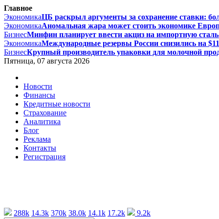
Главное
Экономика
ЦБ раскрыл аргументы за сохранение ставки: бол
Экономика
Аномальная жара может стоить экономике Европы
Бизнес
Минфин планирует ввести акциз на импортную сталь с
Экономика
Международные резервы России снизились на $11,
Бизнес
Крупный производитель упаковки для молочной проду
Пятница, 07 августа 2026
Новости
Финансы
Кредитные новости
Страхование
Аналитика
Блог
Реклама
Контакты
Регистрация
288k
14.3k
370k
38.0k
14.1k
17.2k
9.2k