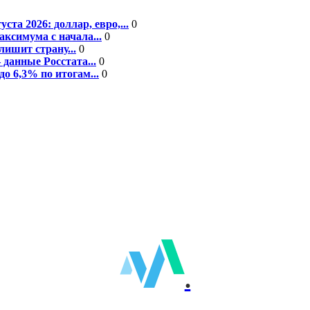
а 2026: доллар, евро,...
0
ксимума с начала...
0
ишит страну...
0
данные Росстата...
0
о 6,3% по итогам...
0
.