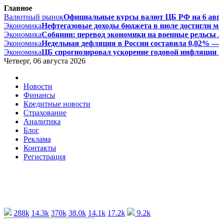
Главное
Валютный рынок
Официальные курсы валют ЦБ РФ на 6 август
Экономика
Нефтегазовые доходы бюджета в июле достигли ма
Экономика
Собянин: перевод экономики на военные рельсы л
Экономика
Недельная дефляция в России составила 0,02% — 
Экономика
ЦБ спрогнозировал ускорение годовой инфляции д
Четверг, 06 августа 2026
Новости
Финансы
Кредитные новости
Страхование
Аналитика
Блог
Реклама
Контакты
Регистрация
288k
14.3k
370k
38.0k
14.1k
17.2k
9.2k