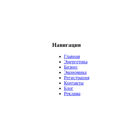
Навигация
Главная
Энергетика
Бизнес
Экономика
Регистрация
Контакты
Блог
Реклама
нефть
банки
прогнозы
рынки
brent
актив
недвижимость
р