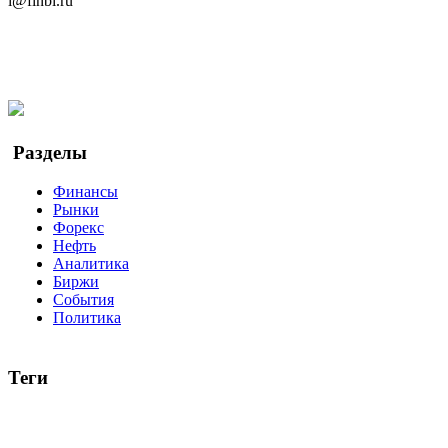
i@finbi.ru
@finbi1
Мы в OK
Facebook
Twitter
YouTube
Google Новости
Разделы
Финансы
Рынки
Форекс
Нефть
Аналитика
Биржи
События
Политика
Теги
акции
биткоин
USD
рубль
крипторубль
кредит
ипотека
доллар
биржа
индексы
сделка
криптовалюта
памп
броке