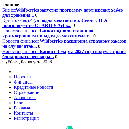
Главное
Бизнес
Wildberries запустит программу партнерских хабов
для хранения...
0
Криптовалюта
Тун подал ходатайство: Сенат США
проголосует по CLARITY Act в...
0
Новости финансов
Банки подняли ставки по
краткосрочным вкладам до максимума с...
0
Новости финансов
Wildberries расширила страховку заказов
на случай атак...
0
Новости финансов
Банки с 1 марта 2027 года получат право
блокировать переводы...
0
Суббота, 08 августа 2026
Новости
Финансы
Кредитные новости
Страхование
Аналитика
Блог
Реклама
Контакты
Регистрация