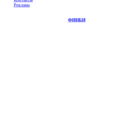
Реклама
©
Copyright 2014-2026 Портал "
ФИНБИ
.РУ"
- новости
финансовых рынков.