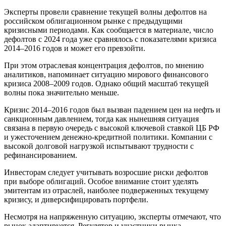
Эксперты провели сравнение текущей волны дефолтов на
российском облигационном рынке с предыдущими
кризисными периодами. Как сообщается в материале, число
дефолтов с 2024 года уже сравнялось с показателями кризиса
2014–2016 годов и может его превзойти.
При этом отраслевая концентрация дефолтов, по мнению
аналитиков, напоминает ситуацию мирового финансового
кризиса 2008–2009 годов. Однако общий масштаб текущей
волны пока значительно меньше.
Кризис 2014–2016 годов был вызван падением цен на нефть и
санкционным давлением, тогда как нынешняя ситуация
связана в первую очередь с высокой ключевой ставкой ЦБ РФ
и ужесточением денежно-кредитной политики. Компании с
высокой долговой нагрузкой испытывают трудности с
рефинансированием.
Инвесторам следует учитывать возросшие риски дефолтов
при выборе облигаций. Особое внимание стоит уделять
эмитентам из отраслей, наиболее подверженных текущему
кризису, и диверсифицировать портфели.
Несмотря на напряженную ситуацию, эксперты отмечают, что
рынок адаптируется. Регулятор и участники рынка