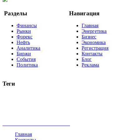
Разделы
Навигация
Финансы
Главная
Рынки
Энергетика
Форекс
Бизнес
Нефть
Экономика
Аналитика
Регистрация
Биржи
Контакты
События
Блог
Политика
Реклама
Теги
акции
биткоин
USD
рубль
крипторубль
кредит
ипотека
нефть
банки
прогнозы
рынки
brent
актив
недвижимость
ммвб
ПИФ
курс
евро
котировки
инвестиции
золото
доллар
биржа
индексы
сделка
криптовалюта
памп
брокер
все теги
Главная
Контакты