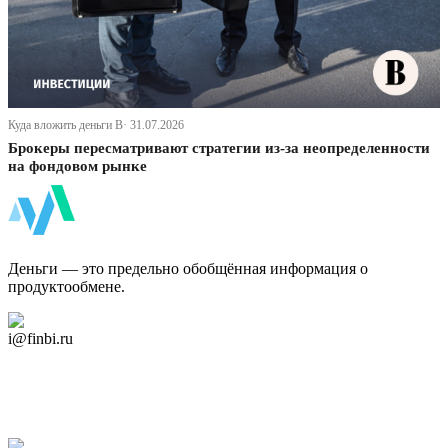
Куда вложить деньги В· 31.07.2026
Брокеры пересматривают стратегии из-за неопределенности
на фондовом рынке
ФинБи
Деньги — это предельно обобщённая информация о
продуктообмене.
Дзен Канал
i@finbi.ru
@finbi1
Мы в OK
Facebook
Twitter
YouTube
Google Новости