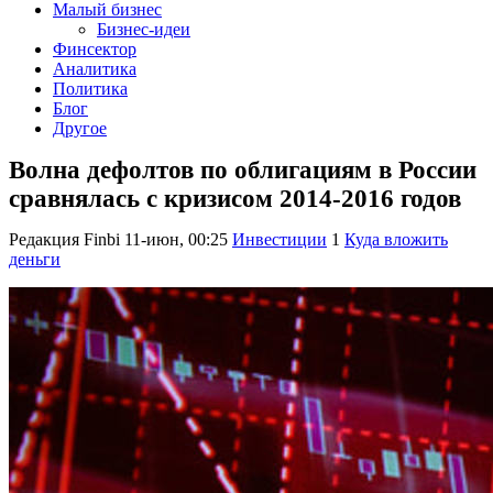
Малый бизнес
Бизнес-идеи
Финсектор
Аналитика
Политика
Блог
Другое
Волна дефолтов по облигациям в России
сравнялась с кризисом 2014-2016 годов
Редакция Finbi
11-июн, 00:25
Инвестиции
1
Куда вложить
деньги