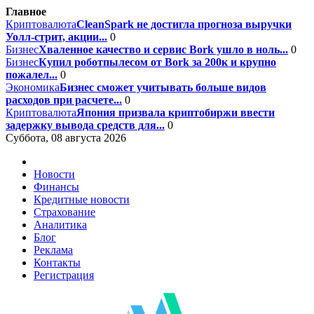
Главное
Криптовалюта
CleanSpark не достигла прогноза выручки
Уолл-стрит, акции...
0
Бизнес
Хваленное качество и сервис Bork ушло в ноль...
0
Бизнес
Купил роботпылесом от Bork за 200к и крупно
пожалел...
0
Экономика
Бизнес сможет учитывать больше видов
расходов при расчете...
0
Криптовалюта
Япония призвала криптобиржи ввести
задержку вывода средств для...
0
Суббота, 08 августа 2026
Новости
Финансы
Кредитные новости
Страхование
Аналитика
Блог
Реклама
Контакты
Регистрация