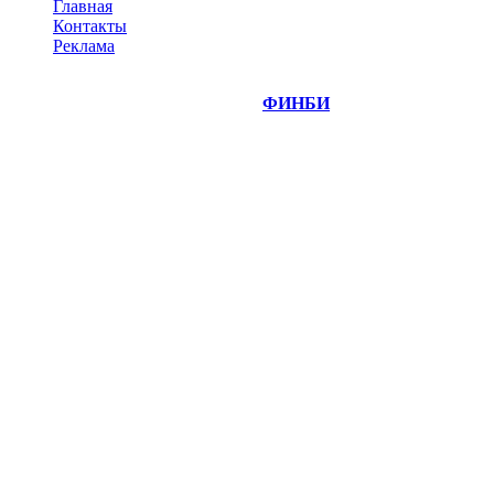
Главная
Контакты
Реклама
©
Copyright 2014-2026 Портал "
ФИНБИ
.РУ"
- новости
финансовых рынков.