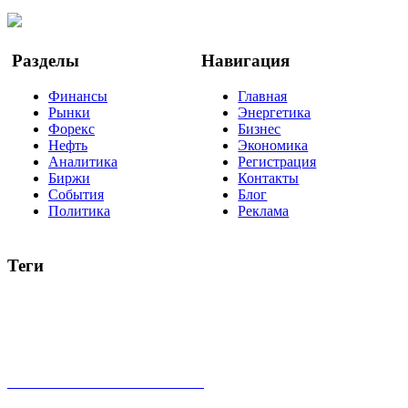
YouTube
Google Новости
Разделы
Навигация
Финансы
Главная
Рынки
Энергетика
Форекс
Бизнес
Нефть
Экономика
Аналитика
Регистрация
Биржи
Контакты
События
Блог
Политика
Реклама
Теги
акции
биткоин
USD
рубль
крипторубль
кредит
ипотека
нефть
банки
прогнозы
рынки
brent
актив
недвижимость
ммвб
ПИФ
курс
евро
котировки
инвестиции
золото
доллар
биржа
индексы
сделка
криптовалюта
памп
брокер
все теги