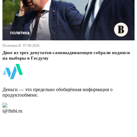
Политика В· 07.08.2026
Двое из трех депутатов-самовыдвиженцев собрали подписи
на выборы в Госдуму
ФинБи
Деньги — это предельно обобщённая информация о
продуктообмене.
Дзен Канал
i@finbi.ru
@finbi1
Мы в OK
Facebook
Twitter