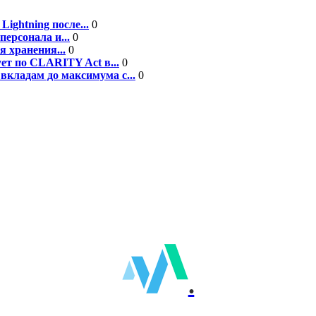
ightning после...
0
персонала и...
0
я хранения...
0
ет по CLARITY Act в...
0
вкладам до максимума с...
0
.