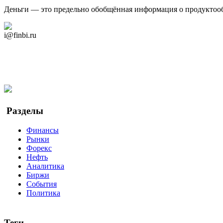
Деньги — это предельно обобщённая информация о продуктоо
Дзен Канал
i@finbi.ru
@finbi1
Мы в OK
Facebook
Twitter
YouTube
Google Новости
Разделы
Финансы
Рынки
Форекс
Нефть
Аналитика
Биржи
События
Политика
Теги