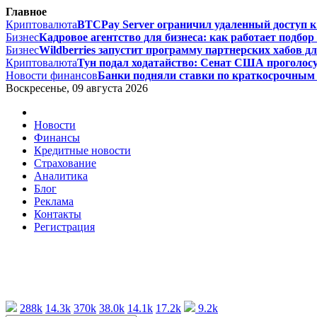
Главное
Криптовалюта
BTCPay Server ограничил удаленный доступ к L
Бизнес
Кадровое агентство для бизнеса: как работает подбор 
Бизнес
Wildberries запустит программу партнерских хабов дл
Криптовалюта
Тун подал ходатайство: Сенат США проголосу
Новости финансов
Банки подняли ставки по краткосрочным 
Воскресенье, 09 августа 2026
Новости
Финансы
Кредитные новости
Страхование
Аналитика
Блог
Реклама
Контакты
Регистрация
288k
14.3k
370k
38.0k
14.1k
17.2k
9.2k