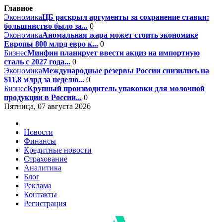
Главное
Экономика
ЦБ раскрыл аргументы за сохранение ставки:
большинство было за...
0
Экономика
Аномальная жара может стоить экономике
Европы 800 млрд евро к...
0
Бизнес
Минфин планирует ввести акциз на импортную
сталь с 2027 года...
0
Экономика
Международные резервы России снизились на
$11,8 млрд за неделю...
0
Бизнес
Крупный производитель упаковки для молочной
продукции в России...
0
Пятница, 07 августа 2026
Новости
Финансы
Кредитные новости
Страхование
Аналитика
Блог
Реклама
Контакты
Регистрация