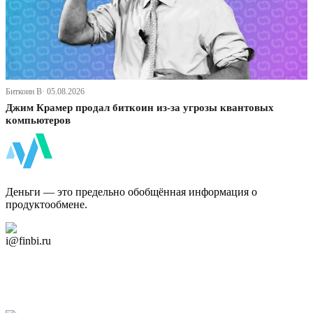
Биткоин В· 05.08.2026
Джим Крамер продал биткоин из-за угрозы квантовых
компьютеров
ФинБи
Деньги — это предельно обобщённая информация о
продуктообмене.
Дзен Канал
i@finbi.ru
@finbi1
Мы в OK
Facebook
Twitter
YouTube