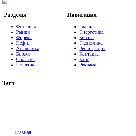
Google Новости
Разделы
Навигация
Финансы
Главная
Рынки
Энергетика
Форекс
Бизнес
Нефть
Экономика
Аналитика
Регистрация
Биржи
Контакты
События
Блог
Политика
Реклама
Теги
акции
биткоин
USD
рубль
крипторубль
кредит
ипотека
нефть
банки
прогнозы
рынки
brent
актив
недвижимость
ммвб
ПИФ
курс
евро
котировки
инвестиции
золото
доллар
биржа
индексы
сделка
криптовалюта
памп
брокер
все теги
Главная