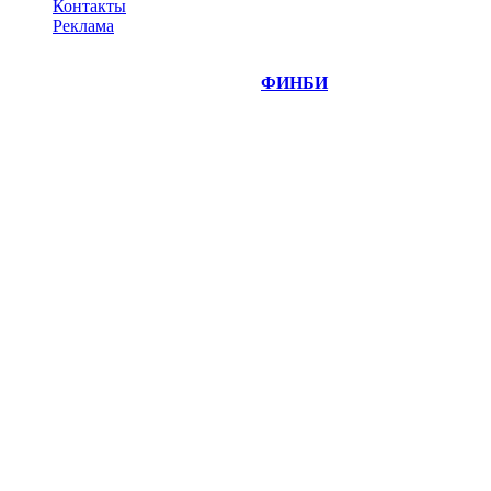
Контакты
Реклама
©
Copyright 2014-2026 Портал "
ФИНБИ
.РУ"
- новости
финансовых рынков.