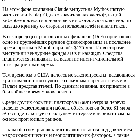
На этом фоне компания Claude выпустила Mythos (пятую
часть серии Fable). Однако значительная часть функций
кибербезопасности в новой версии оказалась отключена, что
вызвало критику со стороны пользователей и аналитиков.
В секторе децентрализованных финансов (DeFi) произошло
одно из крупнейших раундов финансирования за последнее
время: протокол Morpho привлёк $175 млн. Инвесторами
выступили венчурные фонды a16z и Paradigm. Средства
планируется направить на развитие институциональной
интеграции платформы.
Тем временем в США налоговые законопроекты, касающиеся
криптовалют, столкнулись с серьёзными препятствиями в
Палате представителей. По данным издания, их принятие в
ближайшее время маловероятно.
Среди других событий: платформа Kalshi Perps за первую
неделю существования набрала объём торгов более $1 млрд.
Это свидетельствует о растущем интересе к деривативам на
основе прогнозных рынков.
Таким образом, рынок криптовалют остаётся под давлением
макроэкономических и геополитических факторов, а также