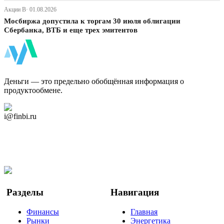
Акции В· 01.08.2026
Мосбиржа допустила к торгам 30 июля облигации
Сбербанка, ВТБ и еще трех эмитентов
ФинБи
Деньги — это предельно обобщённая информация о
продуктообмене.
Дзен Канал
i@finbi.ru
@finbi1
Мы в OK
Facebook
Twitter
YouTube
Google Новости
Разделы
Навигация
Финансы
Главная
Рынки
Энергетика