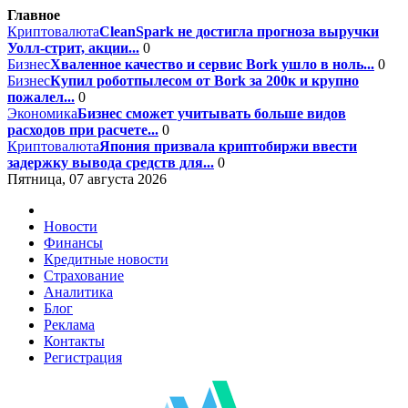
Главное
Криптовалюта
CleanSpark не достигла прогноза выручки
Уолл-стрит, акции...
0
Бизнес
Хваленное качество и сервис Bork ушло в ноль...
0
Бизнес
Купил роботпылесом от Bork за 200к и крупно
пожалел...
0
Экономика
Бизнес сможет учитывать больше видов
расходов при расчете...
0
Криптовалюта
Япония призвала криптобиржи ввести
задержку вывода средств для...
0
Пятница, 07 августа 2026
Новости
Финансы
Кредитные новости
Страхование
Аналитика
Блог
Реклама
Контакты
Регистрация