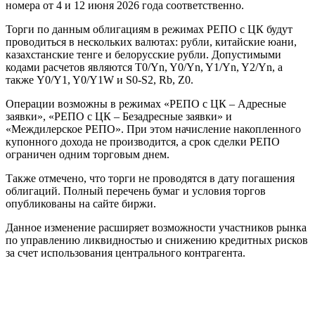
номера от 4 и 12 июня 2026 года соответственно.
Торги по данным облигациям в режимах РЕПО с ЦК будут
проводиться в нескольких валютах: рубли, китайские юани,
казахстанские тенге и белорусские рубли. Допустимыми
кодами расчетов являются T0/Yn, Y0/Yn, Y1/Yn, Y2/Yn, а
также Y0/Y1, Y0/Y1W и S0-S2, Rb, Z0.
Операции возможны в режимах «РЕПО с ЦК – Адресные
заявки», «РЕПО с ЦК – Безадресные заявки» и
«Междилерское РЕПО». При этом начисление накопленного
купонного дохода не производится, а срок сделки РЕПО
ограничен одним торговым днем.
Также отмечено, что торги не проводятся в дату погашения
облигаций. Полный перечень бумаг и условия торгов
опубликованы на сайте биржи.
Данное изменение расширяет возможности участников рынка
по управлению ликвидностью и снижению кредитных рисков
за счет использования центрального контрагента.