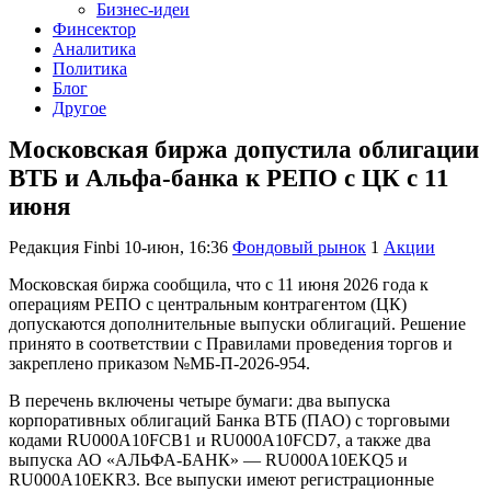
Бизнес-идеи
Финсектор
Аналитика
Политика
Блог
Другое
Московская биржа допустила облигации
ВТБ и Альфа-банка к РЕПО с ЦК с 11
июня
Редакция Finbi
10-июн, 16:36
Фондовый рынок
1
Акции
Московская биржа сообщила, что с 11 июня 2026 года к
операциям РЕПО с центральным контрагентом (ЦК)
допускаются дополнительные выпуски облигаций. Решение
принято в соответствии с Правилами проведения торгов и
закреплено приказом №МБ-П-2026-954.
В перечень включены четыре бумаги: два выпуска
корпоративных облигаций Банка ВТБ (ПАО) с торговыми
кодами RU000A10FCB1 и RU000A10FCD7, а также два
выпуска АО «АЛЬФА-БАНК» — RU000A10EKQ5 и
RU000A10EKR3. Все выпуски имеют регистрационные