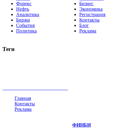
Форекс
Бизнес
Нефть
Экономика
Аналитика
Регистрация
Биржи
Контакты
События
Блог
Политика
Реклама
Теги
акции
биткоин
USD
рубль
крипторубль
кредит
ипотека
нефть
банки
прогнозы
рынки
brent
актив
недвижимость
ммвб
ПИФ
курс
евро
котировки
инвестиции
золото
доллар
биржа
индексы
сделка
криптовалюта
памп
брокер
все теги
Главная
Контакты
Реклама
©
Copyright 2014-2026 Портал "
ФИНБИ
.РУ"
- новости
финансовых рынков.