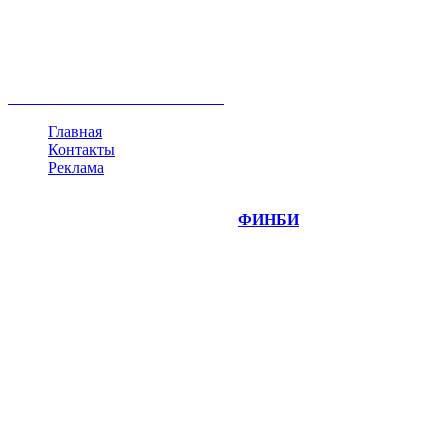
акции
биткоин
USD
рубль
крипторубль
кредит
ипотека
нефть
банки
прогнозы
рынки
brent
актив
недвижимость
ммвб
ПИФ
курс
евро
котировки
инвестиции
золото
доллар
биржа
индексы
сделка
криптовалюта
памп
брокер
все теги
Главная
Контакты
Реклама
©
Copyright 2014-2026 Портал "
ФИНБИ
.РУ"
- новости
финансовых рынков.