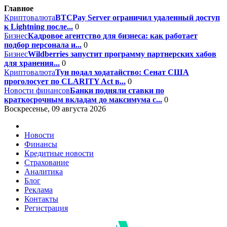
Главное
Криптовалюта
BTCPay Server ограничил удаленный доступ
к Lightning после...
0
Бизнес
Кадровое агентство для бизнеса: как работает
подбор персонала и...
0
Бизнес
Wildberries запустит программу партнерских хабов
для хранения...
0
Криптовалюта
Тун подал ходатайство: Сенат США
проголосует по CLARITY Act в...
0
Новости финансов
Банки подняли ставки по
краткосрочным вкладам до максимума с...
0
Воскресенье, 09 августа 2026
Новости
Финансы
Кредитные новости
Страхование
Аналитика
Блог
Реклама
Контакты
Регистрация