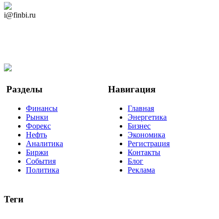
Дзен Канал
i@finbi.ru
@finbi1
Мы в OK
Facebook
Twitter
YouTube
Google Новости
Разделы
Навигация
Финансы
Главная
Рынки
Энергетика
Форекс
Бизнес
Нефть
Экономика
Аналитика
Регистрация
Биржи
Контакты
События
Блог
Политика
Реклама
Теги
акции
биткоин
USD
рубль
крипторубль
кредит