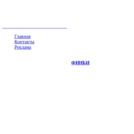
ипотека
нефть
банки
прогнозы
рынки
brent
актив
недвижимость
ммвб
ПИФ
курс
евро
котировки
инвестиции
золото
доллар
биржа
индексы
сделка
криптовалюта
памп
брокер
все теги
Главная
Контакты
Реклама
©
Copyright 2014-2026 Портал "
ФИНБИ
.РУ"
- новости
финансовых рынков.