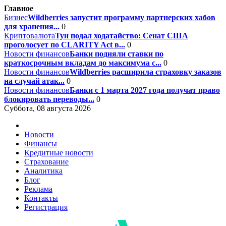
Главное
Бизнес
Wildberries запустит программу партнерских хабов
для хранения...
0
Криптовалюта
Тун подал ходатайство: Сенат США
проголосует по CLARITY Act в...
0
Новости финансов
Банки подняли ставки по
краткосрочным вкладам до максимума с...
0
Новости финансов
Wildberries расширила страховку заказов
на случай атак...
0
Новости финансов
Банки с 1 марта 2027 года получат право
блокировать переводы...
0
Суббота, 08 августа 2026
Новости
Финансы
Кредитные новости
Страхование
Аналитика
Блог
Реклама
Контакты
Регистрация