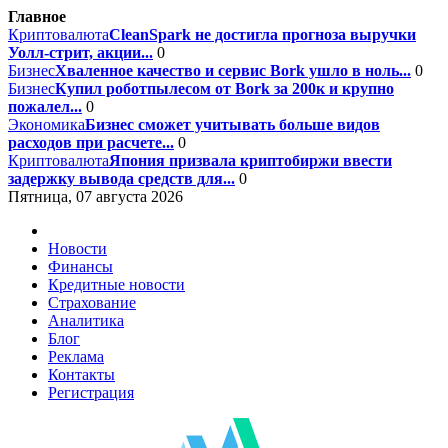
Главное
Криптовалюта
CleanSpark не достигла прогноза выручки
Уолл-стрит, акции...
0
Бизнес
Хваленное качество и сервис Bork ушло в ноль...
0
Бизнес
Купил роботпылесом от Bork за 200к и крупно
пожалел...
0
Экономика
Бизнес сможет учитывать больше видов
расходов при расчете...
0
Криптовалюта
Япония призвала криптобиржи ввести
задержку вывода средств для...
0
Пятница, 07 августа 2026
Новости
Финансы
Кредитные новости
Страхование
Аналитика
Блог
Реклама
Контакты
Регистрация