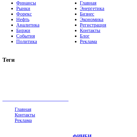
Финансы
Главная
Рынки
Энергетика
Форекс
Бизнес
Нефть
Экономика
Аналитика
Регистрация
Биржи
Контакты
События
Блог
Политика
Реклама
Теги
акции
биткоин
USD
рубль
крипторубль
кредит
ипотека
нефть
банки
прогнозы
рынки
brent
актив
недвижимость
ммвб
ПИФ
курс
евро
котировки
инвестиции
золото
доллар
биржа
индексы
сделка
криптовалюта
памп
брокер
все теги
Главная
Контакты
Реклама
©
Copyright 2014-2026 Портал "
ФИНБИ
.РУ"
- новости