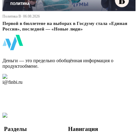
Политика В· 06.08.2026
Первой в бюллетене на выборах в Госдуму стала «Единая
Россия», последней — «Новые люди»
ФинБи
Деньги — это предельно обобщённая информация о
продуктообмене.
Дзен Канал
i@finbi.ru
@finbi1
Мы в OK
Facebook
Twitter
YouTube
Google Новости
Разделы
Навигация